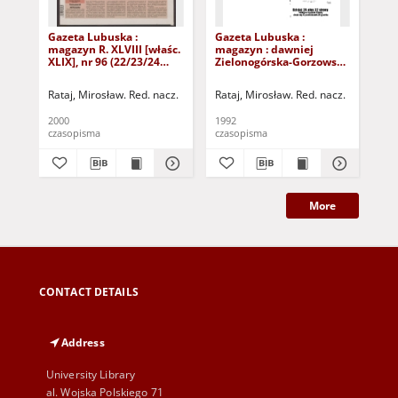
Gazeta Lubuska :
Gazeta Lubuska :
Gaz
magazyn R. XLVIII [właśc.
magazyn : dawniej
ma
XLIX], nr 96 (22/23/24
Zielonogórska-Gorzowska
Zi
kwietnia 2000). - Wyd. A
R. XL [właśc. XLI], nr 300
R. 
(23/24/25/26/27 grudnia
(10
Rataj, Mirosław. Red. nacz.
Rataj, Mirosław. Red. nacz.
Rat
1992). - Wyd. 1
199
2000
1992
199
czasopisma
czasopisma
cza
More
CONTACT DETAILS
Address
University Library
al. Wojska Polskiego 71