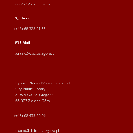
65-762 Zielona Góra
Phone
(+48) 68 328 21 55
E-Mail
kontakt@zbc.uz.zgora.pl
Cyprian Norwid Voivodeship and
City Public Library
al. Wojska Polskiego 9
65-077 Zielona Góra
(+48) 68 453 26 06
p.karp@biblioteka.zgora.pl