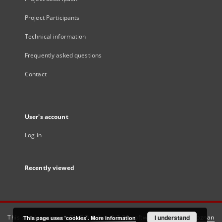
Project Participants
Technical information
Frequently asked questions
Contact
User's account
Log in
Recently viewed
This service runs on
DInGO dLibra 6.3.21
software created by
I understand
Poznan
This page uses 'cookies'.
More information