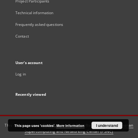
Project Participants
Technical information
Frequently asked questions
Contact
User's account
Log in
Recently viewed
This service runs on
DInGO dLibra 6.3.21
software created by
I understand
Poznan
This page uses 'cookies'.
More information
Supercomputing and Networking Center (PSNC)