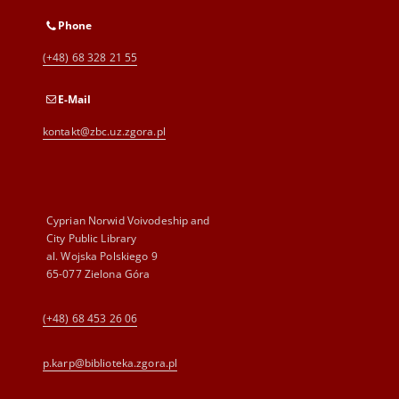
Phone
(+48) 68 328 21 55
E-Mail
kontakt@zbc.uz.zgora.pl
Cyprian Norwid Voivodeship and
City Public Library
al. Wojska Polskiego 9
65-077 Zielona Góra
(+48) 68 453 26 06
p.karp@biblioteka.zgora.pl