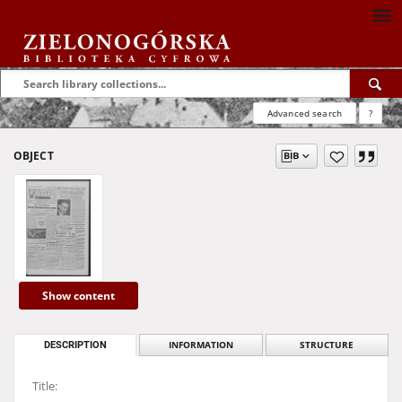
Advanced search
?
OBJECT
Show content
DESCRIPTION
INFORMATION
STRUCTURE
Title: