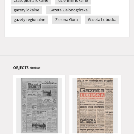
czasopisma lokalne
dzienniki lokalne
gazety lokalne
Gazeta Zielonogórska
gazety regionalne
Zielona Góra
Gazeta Lubuska
OBJECTS
similar