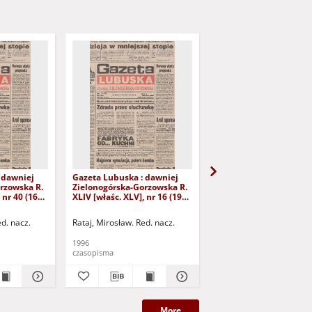
 dawniej
Gazeta Lubuska : dawniej
Gazeta Lubuska : dawn
rzowska R.
Zielonogórska-Gorzowska R.
Zielonogórska-Gorzows
 nr 40 (16
XLIV [właśc. XLV], nr 16 (19
XLI [właśc. XLII], nr 281
yd. 1
stycznia 1996). - Wyd. 1
grudnia 1993). - Wyd 1
ed. nacz.
Rataj, Mirosław. Red. nacz.
Rataj, Mirosław. Red. nac
1996
1993
czasopisma
czasopisma
More