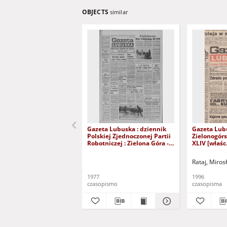
OBJECTS
similar
Gazeta Lubuska : dziennik
Gazeta Lub
Polskiej Zjednoczonej Partii
Zielonogór
Robotniczej : Zielona Góra -
XLIV [właśc.
Gorzów R. XXVI Nr 43 (23
marca 1996)
lutego 1977). - Wyd. A
Rataj, Miros
1977
1996
czasopismo
czasopisma