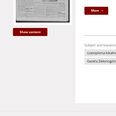
More
Show content
Subject and keyword
czasopisma lokaln
Gazeta Zielonogór