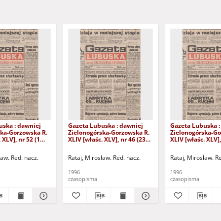
uska : dawniej
Gazeta Lubuska : dawniej
Gazeta Lubuska :
ska-Gorzowska R.
Zielonogórska-Gorzowska R.
Zielonogórska-Go
 XLV], nr 52 (1
XLIV [właśc. XLV], nr 46 (23
XLIV [właśc. XLV],
. - Wyd. 1
lutego 1996). - Wyd. 1
lutego 1996). - W
ław. Red. nacz.
Rataj, Mirosław. Red. nacz.
Rataj, Mirosław. R
1996
1996
czasopisma
czasopisma