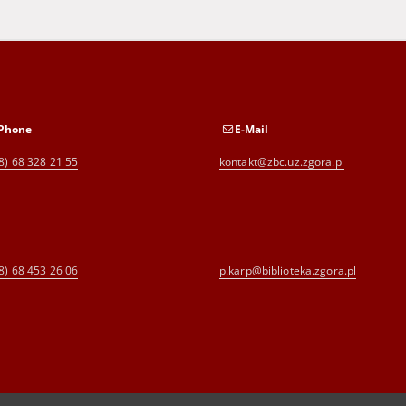
Phone
E-Mail
8) 68 328 21 55
kontakt@zbc.uz.zgora.pl
8) 68 453 26 06
p.karp@biblioteka.zgora.pl