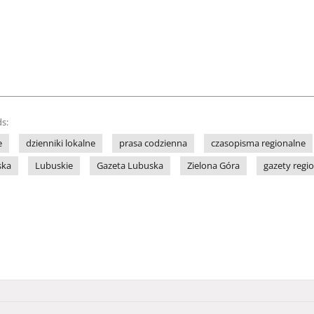
s:
e
dzienniki lokalne
prasa codzienna
czasopisma regionalne
ska
Lubuskie
Gazeta Lubuska
Zielona Góra
gazety regi