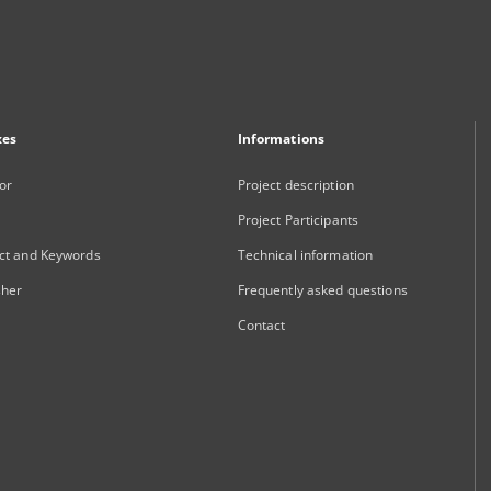
xes
Informations
or
Project description
Project Participants
ct and Keywords
Technical information
sher
Frequently asked questions
Contact