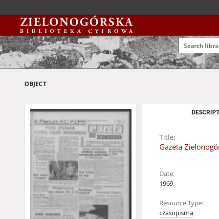
OBJECT
DESCRIPT
Title:
Gazeta Zielonogór
Date:
1969
Resource Type:
czasopisma