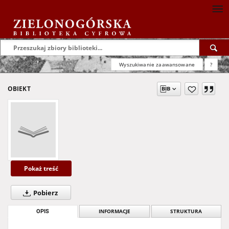
Wyszukiwanie zaawansowane
?
OBIEKT
Pokaż treść
Pobierz
OPIS
INFORMACJE
STRUKTURA