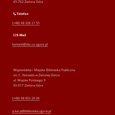
65-762 Zielona Góra
Telefon
(+48) 68 328 21 55
E-Mail
kontakt@zbc.uz.zgora.pl
Wojewódzka i Miejska Biblioteka Publiczna
im. C. Norwida w Zielonej Górze
al. Wojska Polskiego 9
65-077 Zielona Góra
(+48) 68 453 26 06
p.karp@biblioteka.zgora.pl