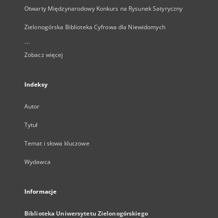
Otwarty Międzynarodowy Konkurs na Rysunek Satyryczny
Zielonogórska Biblioteka Cyfrowa dla Niewidomych
...
Zobacz więcej
Indeksy
Autor
Tytuł
Temat i słowa kluczowe
Wydawca
Informacje
Biblioteka Uniwersytetu Zielonogórskiego