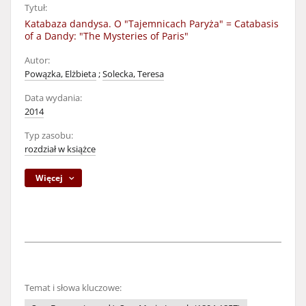
Tytuł:
Katabaza dandysa. O "Tajemnicach Paryża" = Catabasis
of a Dandy: "The Mysteries of Paris"
Autor:
Powązka, Elżbieta
;
Solecka, Teresa
Data wydania:
2014
Typ zasobu:
rozdział w książce
Więcej
Temat i słowa kluczowe: