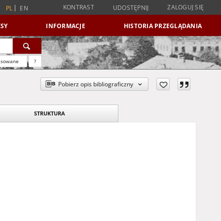
KONTRAST
ZALOGUJ SIĘ
UDOSTĘPNIJ
PL
EN
SY
INFORMACJE
HISTORIA PRZEGLĄDANIA
nsowane
?
Pobierz opis bibliograficzny
STRUKTURA