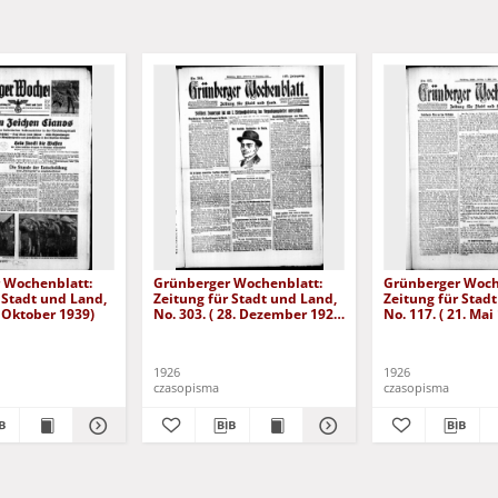
 Wochenblatt:
Grünberger Wochenblatt:
Grünberger Woch
 Stadt und Land,
Zeitung für Stadt und Land,
Zeitung für Stad
. Oktober 1939)
No. 303. ( 28. Dezember 1926
No. 117. ( 21. Mai
)
1926
1926
czasopisma
czasopisma