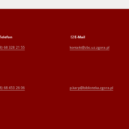
Telefon
E-Mail
8) 68 328 21 55
kontakt@zbc.uz.zgora.pl
8) 68 453 26 06
p.karp@biblioteka.zgora.pl