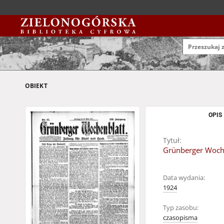
OBIEKT
OPIS
Tytuł:
Grünberger Wochen
Data wydania:
1924
Typ zasobu:
czasopisma