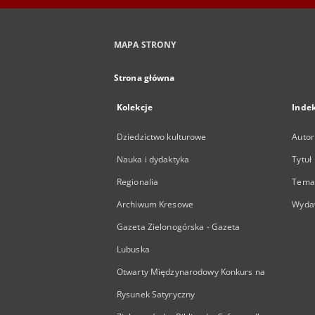
MAPA STRONY
Strona główna
Kolekcje
Inde
Dziedzictwo kulturowe
Autor
Nauka i dydaktyka
Tytuł
Regionalia
Temat
Archiwum Kresowe
Wyda
Gazeta Zielonogórska - Gazeta
Lubuska
Otwarty Międzynarodowy Konkurs na
Rysunek Satyryczny