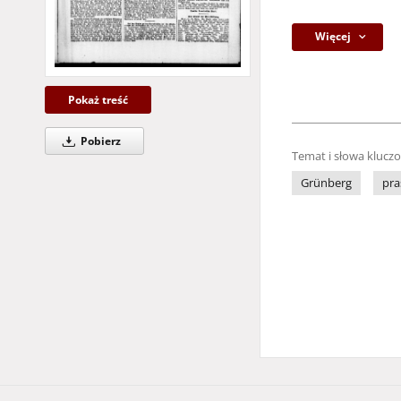
Więcej
Pokaż treść
Pobierz
Temat i słowa klucz
Grünberg
pra