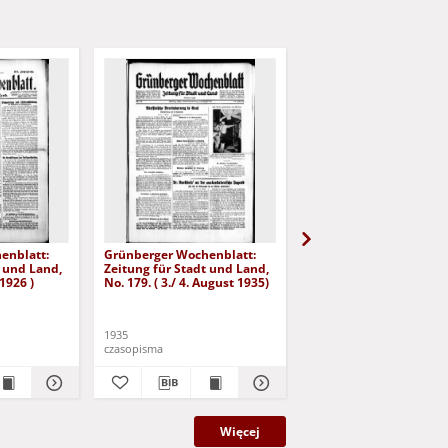
enblatt:
Grünberger Wochenblatt:
Grünberger Wochenbla
t und Land,
Zeitung für Stadt und Land,
Zeitung für Stadt und 
 1926 )
No. 179. ( 3./ 4. August 1935)
No. 180. ( 5. August 193
1935
1935
czasopisma
czasopisma
Więcej