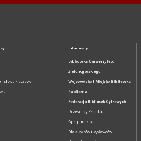
ksy
Informacje
Biblioteka Uniwersytetu
Zielonogórskiego
 i słowa kluczowe
Wojewódzka i Miejska Biblioteka
wca
Publiczna
Federacja Bibliotek Cyfrowych
Uczestnicy Projektu
Opis projektu
Dla autorów i wydawców