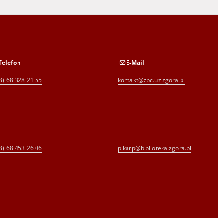
Telefon
E-Mail
8) 68 328 21 55
kontakt@zbc.uz.zgora.pl
8) 68 453 26 06
p.karp@biblioteka.zgora.pl