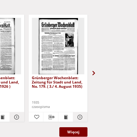
enblatt:
Grünberger Wochenblatt:
Grünberger Wochenbla
t und Land,
Zeitung für Stadt und Land,
Zeitung für Stadt und 
 1926 )
No. 179. ( 3./ 4. August 1935)
No. 180. ( 5. August 193
1935
1935
czasopisma
czasopisma
Więcej