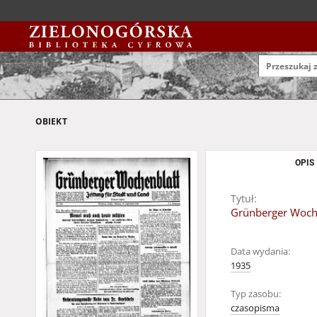
OBIEKT
OPIS
Tytuł:
Grünberger Wochen
Data wydania:
1935
Typ zasobu:
czasopisma