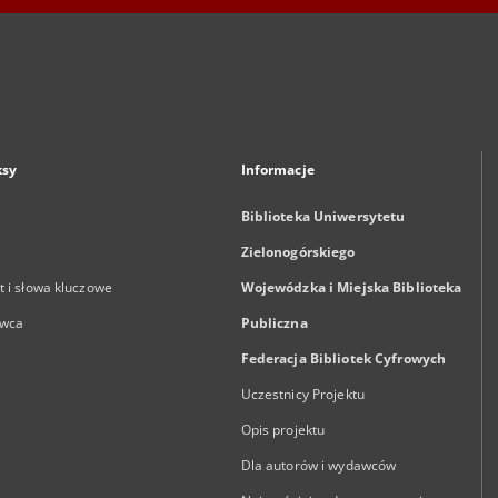
ksy
Informacje
Biblioteka Uniwersytetu
Zielonogórskiego
 i słowa kluczowe
Wojewódzka i Miejska Biblioteka
wca
Publiczna
Federacja Bibliotek Cyfrowych
Uczestnicy Projektu
Opis projektu
Dla autorów i wydawców