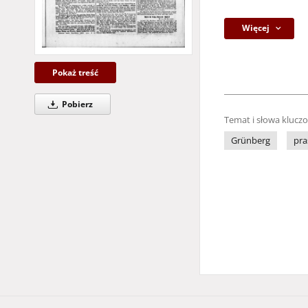
Więcej
Pokaż treść
Pobierz
Temat i słowa klucz
Grünberg
pra