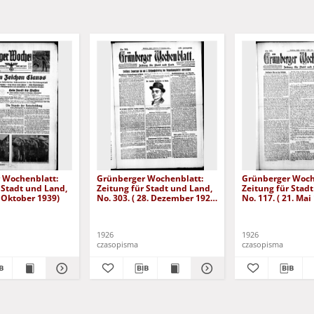
 Wochenblatt:
Grünberger Wochenblatt:
Grünberger Woch
 Stadt und Land,
Zeitung für Stadt und Land,
Zeitung für Stad
. Oktober 1939)
No. 303. ( 28. Dezember 1926
No. 117. ( 21. Mai
)
1926
1926
czasopisma
czasopisma