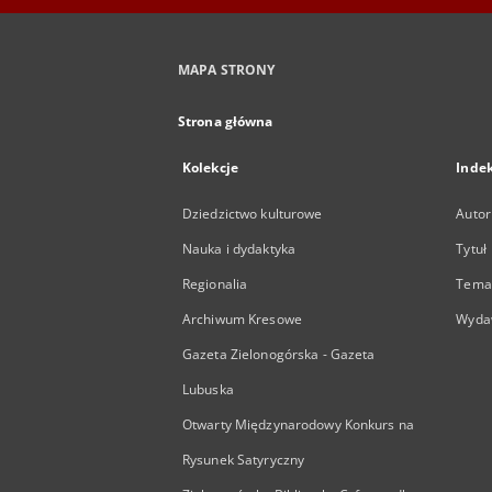
MAPA STRONY
Strona główna
Kolekcje
Inde
Dziedzictwo kulturowe
Autor
Nauka i dydaktyka
Tytuł
Regionalia
Temat
Archiwum Kresowe
Wyda
Gazeta Zielonogórska - Gazeta
Lubuska
Otwarty Międzynarodowy Konkurs na
Rysunek Satyryczny