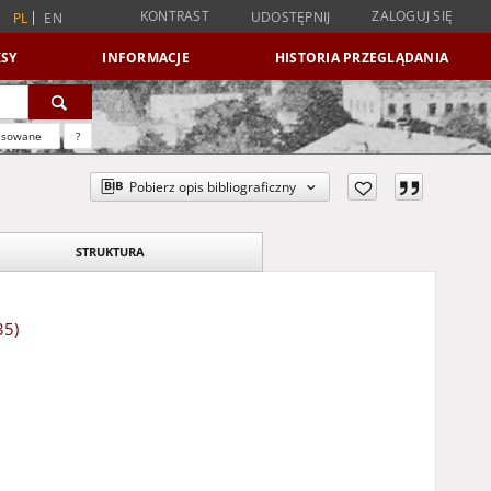
KONTRAST
ZALOGUJ SIĘ
UDOSTĘPNIJ
PL
EN
SY
INFORMACJE
HISTORIA PRZEGLĄDANIA
nsowane
?
Pobierz opis bibliograficzny
STRUKTURA
35)