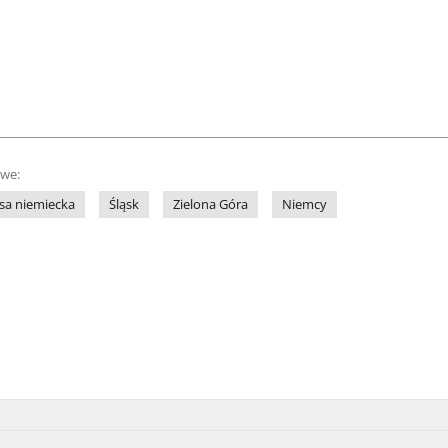
owe:
sa niemiecka
Śląsk
Zielona Góra
Niemcy