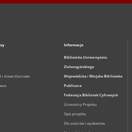
ksy
Informacje
Biblioteka Uniwersytetu
Zielonogórskiego
 i słowa kluczowe
Wojewódzka i Miejska Biblioteka
wca
Publiczna
Federacja Bibliotek Cyfrowych
Uczestnicy Projektu
Opis projektu
Dla autorów i wydawców