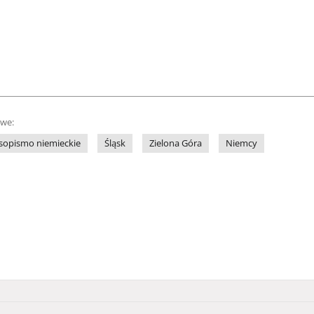
owe:
sopismo niemieckie
Śląsk
Zielona Góra
Niemcy