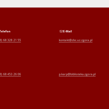
Telefon
E-Mail
8) 68 328 21 55
kontakt@zbc.uz.zgora.pl
8) 68 453 26 06
p.karp@biblioteka.zgora.pl