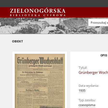
OBIEKT
OPIS
Tytuł:
Grünberger Wochen
Data wydania:
1935
Typ zasobu:
czasopisma