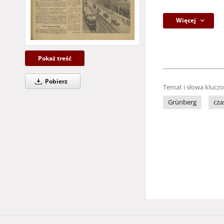
Więcej
Pokaż treść
Pobierz
Temat i słowa klucz
Grünberg
cza