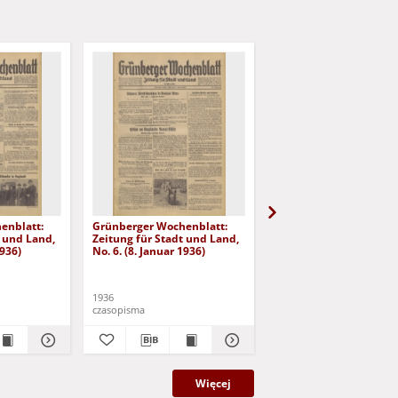
enblatt:
Grünberger Wochenblatt:
Grünberger Wochenbla
t und Land,
Zeitung für Stadt und Land,
Zeitung für Stadt und 
1936)
No. 6. (8. Januar 1936)
No. 7. (9. Januar 1936)
1936
1936
czasopisma
czasopisma
Więcej