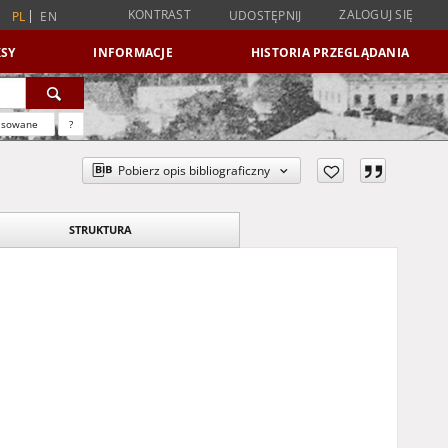
KONTRAST
ZALOGUJ SIĘ
UDOSTĘPNIJ
PL
EN
SY
INFORMACJE
HISTORIA PRZEGLĄDANIA
nsowane
?
Pobierz opis bibliograficzny
STRUKTURA