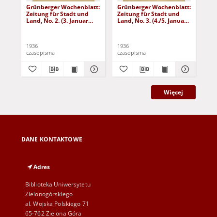
Grünberger Wochenblatt:
Grünberger Wochenblatt:
Gr
Zeitung für Stadt und
Zeitung für Stadt und
Zei
Land, No. 2. (3. Januar
Land, No. 3. (4./5. Januar
Lan
1936)
1936)
19
1936
1936
193
czasopisma
czasopisma
cza
Więcej
DANE KONTAKTOWE
Adres
Biblioteka Uniwersytetu
Zielonogórskiego
al. Wojska Polskiego 71
65-762 Zielona Góra