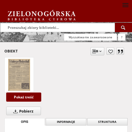
Wyszukiwanie zaawansowane
?
OBIEKT
Pokaż treść
Pobierz
OPIS
INFORMACJE
STRUKTURA