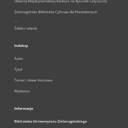
Otwarty Międzynarodowy Konkurs na Rysunek Satyryczny
Zielonogórska Biblioteka Cyfrowa dla Niewidomych
...
Zobacz więcej
Indeksy
Autor
Tytuł
Temat i słowa kluczowe
Wydawca
Informacje
Biblioteka Uniwersytetu Zielonogórskiego