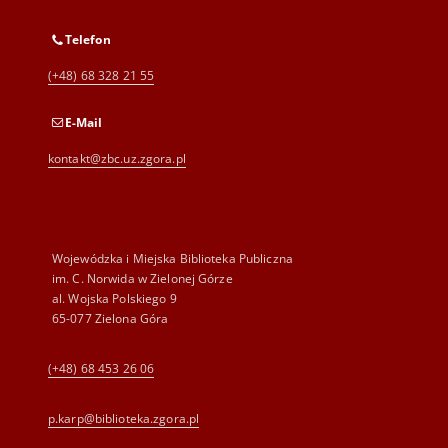
Telefon
(+48) 68 328 21 55
E-Mail
kontakt@zbc.uz.zgora.pl
Wojewódzka i Miejska Biblioteka Publiczna
im. C. Norwida w Zielonej Górze
al. Wojska Polskiego 9
65-077 Zielona Góra
(+48) 68 453 26 06
p.karp@biblioteka.zgora.pl