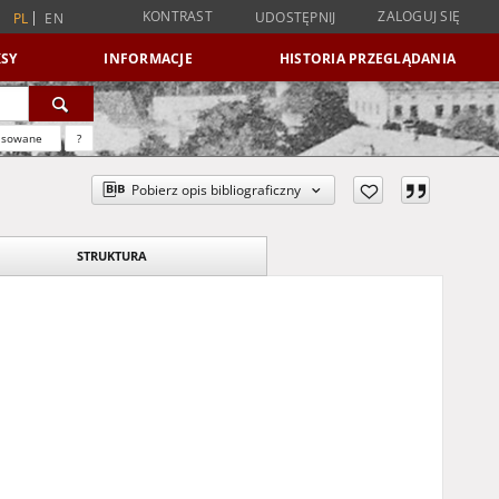
KONTRAST
ZALOGUJ SIĘ
UDOSTĘPNIJ
PL
EN
SY
INFORMACJE
HISTORIA PRZEGLĄDANIA
nsowane
?
Pobierz opis bibliograficzny
STRUKTURA