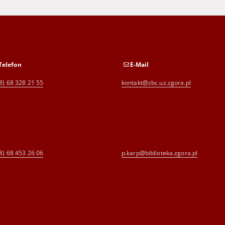
Telefon
E-Mail
8) 68 328 21 55
kontakt@zbc.uz.zgora.pl
8) 68 453 26 06
p.karp@biblioteka.zgora.pl