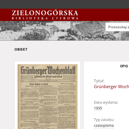
OBIEKT
OPIS
Tytuł:
Grünberger Wochen
Data wydania:
1935
Typ zasobu:
czasopisma