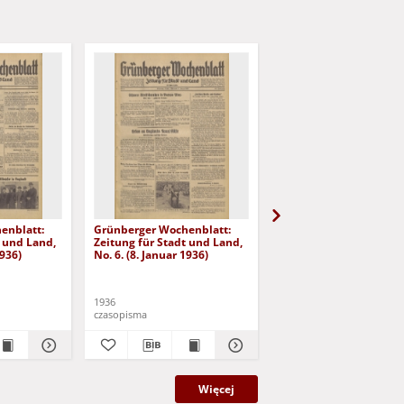
enblatt:
Grünberger Wochenblatt:
Grünberger Wochenbla
t und Land,
Zeitung für Stadt und Land,
Zeitung für Stadt und 
1936)
No. 6. (8. Januar 1936)
No. 7. (9. Januar 1936)
1936
1936
czasopisma
czasopisma
Więcej