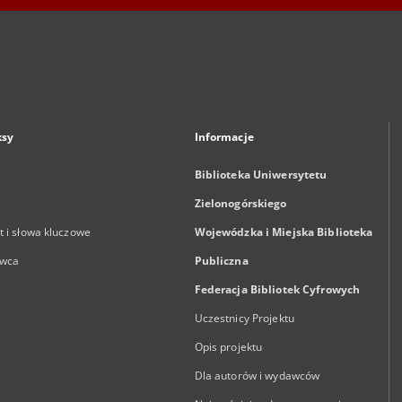
ksy
Informacje
Biblioteka Uniwersytetu
Zielonogórskiego
 i słowa kluczowe
Wojewódzka i Miejska Biblioteka
wca
Publiczna
Federacja Bibliotek Cyfrowych
Uczestnicy Projektu
Opis projektu
Dla autorów i wydawców