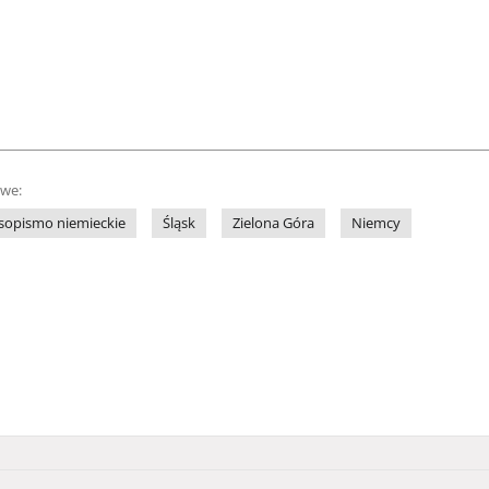
owe:
sopismo niemieckie
Śląsk
Zielona Góra
Niemcy