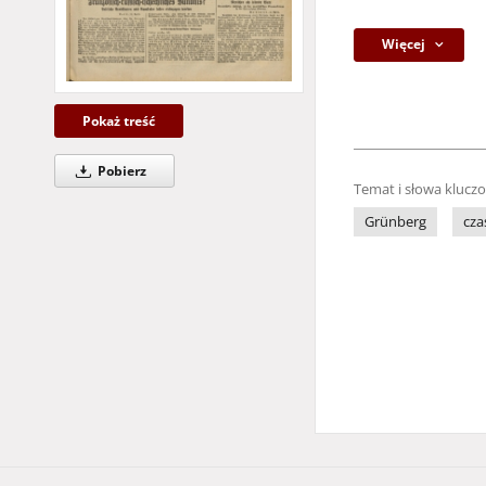
Więcej
Pokaż treść
Pobierz
Temat i słowa klucz
Grünberg
cza