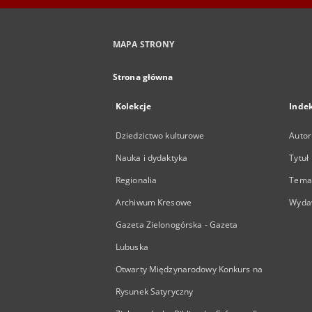
MAPA STRONY
Strona główna
Kolekcje
Inde
Dziedzictwo kulturowe
Autor
Nauka i dydaktyka
Tytuł
Regionalia
Temat
Archiwum Kresowe
Wyda
Gazeta Zielonogórska - Gazeta
Lubuska
Otwarty Międzynarodowy Konkurs na
Rysunek Satyryczny