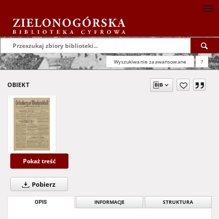
Wyszukiwanie zaawansowane
?
OBIEKT
Pokaż treść
Pobierz
OPIS
INFORMACJE
STRUKTURA