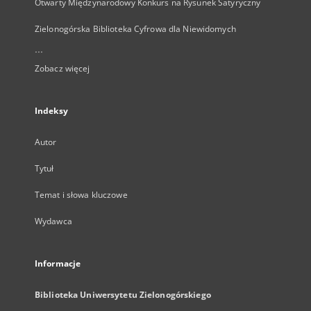
Otwarty Międzynarodowy Konkurs na Rysunek Satyryczny
Zielonogórska Biblioteka Cyfrowa dla Niewidomych
...
Zobacz więcej
Indeksy
Autor
Tytuł
Temat i słowa kluczowe
Wydawca
Informacje
Biblioteka Uniwersytetu Zielonogórskiego