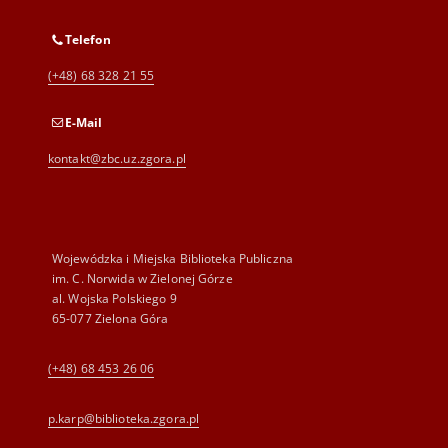
Telefon
(+48) 68 328 21 55
E-Mail
kontakt@zbc.uz.zgora.pl
Wojewódzka i Miejska Biblioteka Publiczna
im. C. Norwida w Zielonej Górze
al. Wojska Polskiego 9
65-077 Zielona Góra
(+48) 68 453 26 06
p.karp@biblioteka.zgora.pl