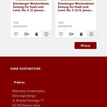
Grünberger Wochenblatt:
Grünberger Wochenblatt:
Gr
Zeitung für Stadt und
Zeitung für Stadt und
Zei
Land, No. 2. (3. Januar
Land, No. 3. (4./5. Januar
Lan
1936)
1936)
19
1936
1936
193
czasopisma
czasopisma
cza
Więcej
DANE KONTAKTOWE
Adres
Biblioteka Uniwersytetu
Zielonogórskiego
al. Wojska Polskiego 71
65-762 Zielona Góra