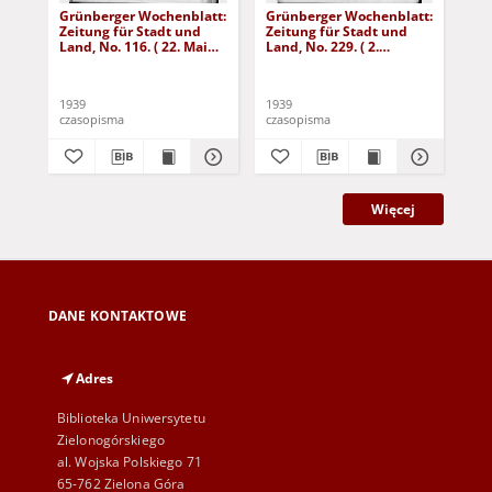
Grünberger Wochenblatt:
Grünberger Wochenblatt:
Gr
Zeitung für Stadt und
Zeitung für Stadt und
Zei
Land, No. 116. ( 22. Mai
Land, No. 229. ( 2.
Lan
1939)
Oktober 1939)
De
1939
1939
192
czasopisma
czasopisma
cza
Więcej
DANE KONTAKTOWE
Adres
Biblioteka Uniwersytetu
Zielonogórskiego
al. Wojska Polskiego 71
65-762 Zielona Góra