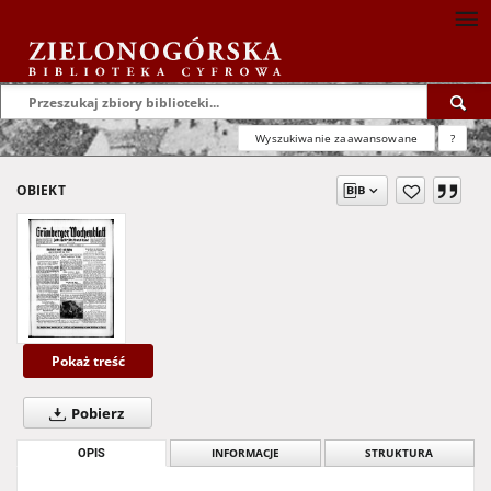
Wyszukiwanie zaawansowane
?
OBIEKT
Pokaż treść
Pobierz
OPIS
INFORMACJE
STRUKTURA