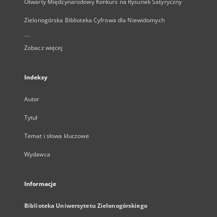
Otwarty Międzynarodowy Konkurs na Rysunek Satyryczny
Zielonogórska Biblioteka Cyfrowa dla Niewidomych
...
Zobacz więcej
Indeksy
Autor
Tytuł
Temat i słowa kluczowe
Wydawca
Informacje
Biblioteka Uniwersytetu Zielonogórskiego