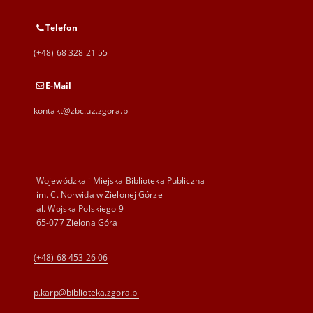
Telefon
(+48) 68 328 21 55
E-Mail
kontakt@zbc.uz.zgora.pl
Wojewódzka i Miejska Biblioteka Publiczna
im. C. Norwida w Zielonej Górze
al. Wojska Polskiego 9
65-077 Zielona Góra
(+48) 68 453 26 06
p.karp@biblioteka.zgora.pl