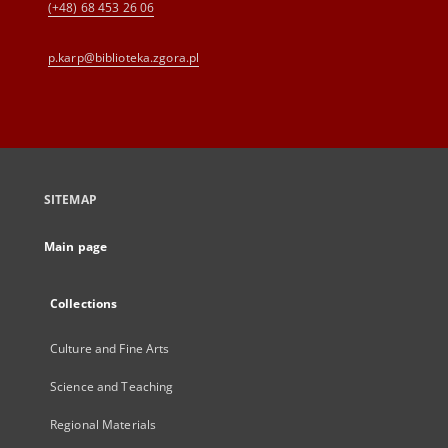
(+48) 68 453 26 06
p.karp@biblioteka.zgora.pl
SITEMAP
Main page
Collections
Culture and Fine Arts
Science and Teaching
Regional Materials