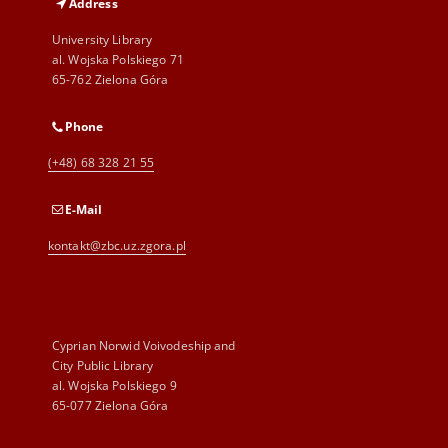
Address
University Library
al. Wojska Polskiego 71
65-762 Zielona Góra
Phone
(+48) 68 328 21 55
E-Mail
kontakt@zbc.uz.zgora.pl
Cyprian Norwid Voivodeship and
City Public Library
al. Wojska Polskiego 9
65-077 Zielona Góra