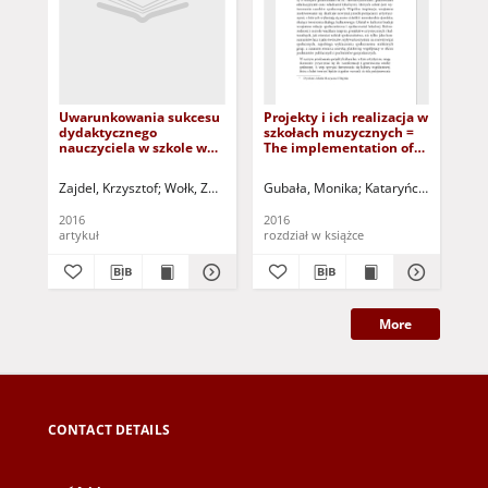
Uwarunkowania sukcesu
Projekty i ich realizacja w
Wp
dydaktycznego
szkołach muzycznych =
odb
nauczyciela w szkole w
The implementation of
Chi
sytuacji stygmatyzacji
educational projects at
środowiskowej ucznia =
music schools
Zajdel, Krzysztof
Wołk, Zdzisław - red. nacz.
Gubała, Monika
Kataryńczuk-Mania, L
Km
Determinants of the
teacher?s success at
2016
2016
201
school in the context of a
artykuł
rozdział w książce
roz
stigmatizing school
environment
More
CONTACT DETAILS