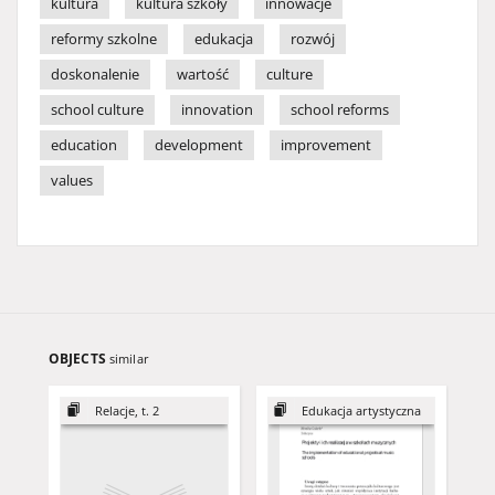
kultura
kultura szkoły
innowacje
reformy szkolne
edukacja
rozwój
doskonalenie
wartość
culture
school culture
innovation
school reforms
education
development
improvement
values
OBJECTS
similar
Relacje, t. 2
Edukacja artystyczna