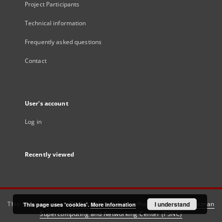
Project Participants
Technical information
Frequently asked questions
Contact
User's account
Log in
Recently viewed
This service runs on
DInGO dLibra 6.3.21
software created by
I understand
Poznan
This page uses 'cookies'.
More information
Supercomputing and Networking Center (PSNC)