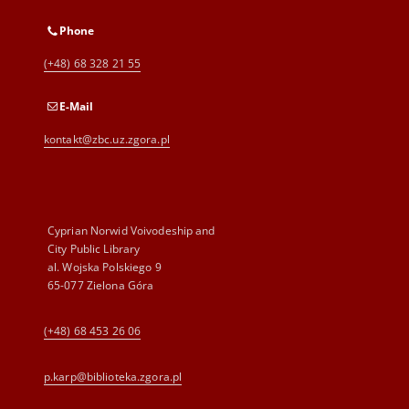
Phone
(+48) 68 328 21 55
E-Mail
kontakt@zbc.uz.zgora.pl
Cyprian Norwid Voivodeship and
City Public Library
al. Wojska Polskiego 9
65-077 Zielona Góra
(+48) 68 453 26 06
p.karp@biblioteka.zgora.pl