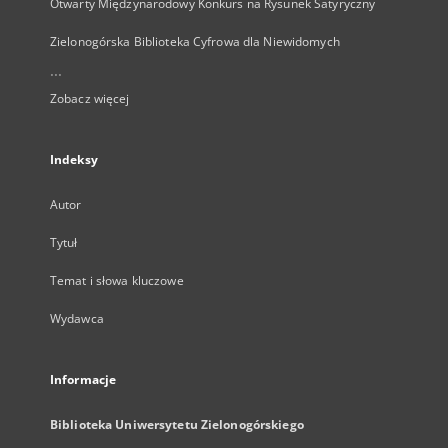
Otwarty Międzynarodowy Konkurs na Rysunek Satyryczny
Zielonogórska Biblioteka Cyfrowa dla Niewidomych
...
Zobacz więcej
Indeksy
Autor
Tytuł
Temat i słowa kluczowe
Wydawca
Informacje
Biblioteka Uniwersytetu Zielonogórskiego