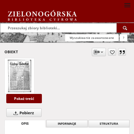
Wyszukiwanie zaawansowane
?
OBIEKT
Pokaż treść
Pobierz
OPIS
INFORMACJE
STRUKTURA