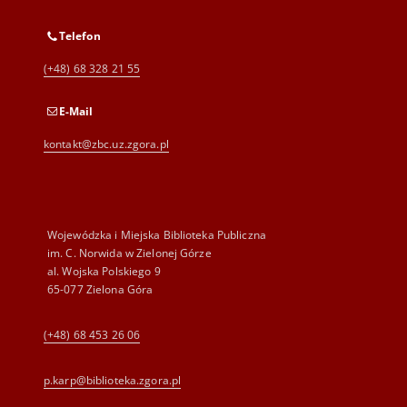
Telefon
(+48) 68 328 21 55
E-Mail
kontakt@zbc.uz.zgora.pl
Wojewódzka i Miejska Biblioteka Publiczna
im. C. Norwida w Zielonej Górze
al. Wojska Polskiego 9
65-077 Zielona Góra
(+48) 68 453 26 06
p.karp@biblioteka.zgora.pl