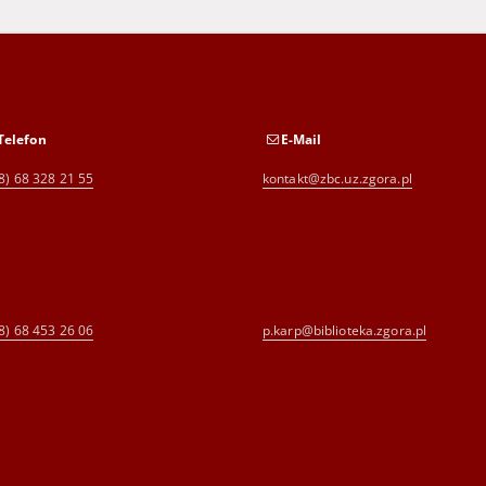
Telefon
E-Mail
8) 68 328 21 55
kontakt@zbc.uz.zgora.pl
8) 68 453 26 06
p.karp@biblioteka.zgora.pl