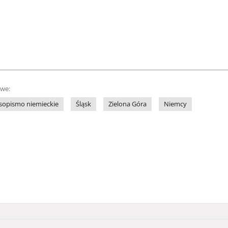
owe:
sopismo niemieckie
Śląsk
Zielona Góra
Niemcy