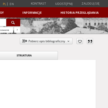
KONTRAST
ZALOGUJ SIĘ
UDOSTĘPNIJ
PL
EN
SY
INFORMACJE
HISTORIA PRZEGLĄDANIA
nsowane
?
Pobierz opis bibliograficzny
STRUKTURA