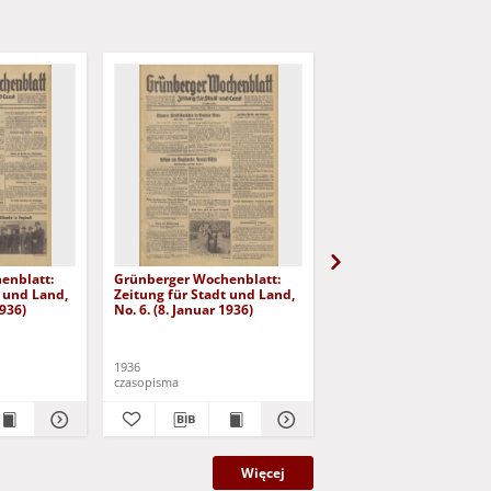
enblatt:
Grünberger Wochenblatt:
Grünberger Wochenbla
t und Land,
Zeitung für Stadt und Land,
Zeitung für Stadt und 
1936)
No. 6. (8. Januar 1936)
No. 7. (9. Januar 1936)
1936
1936
czasopisma
czasopisma
Więcej