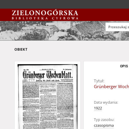
OBIEKT
OPIS
Tytuł:
Grünberger Wochen
Data wydania:
1922
Typ zasobu:
czasopisma