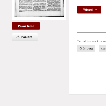
Więcej
Pokaż treść
Pobierz
Temat i słowa klucz
Grünberg
cza