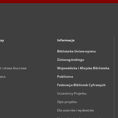
ksy
Informacje
Biblioteka Uniwersytetu
Zielonogórskiego
 i słowa kluczowe
Wojewódzka i Miejska Biblioteka
wca
Publiczna
Federacja Bibliotek Cyfrowych
Uczestnicy Projektu
Opis projektu
Dla autorów i wydawców