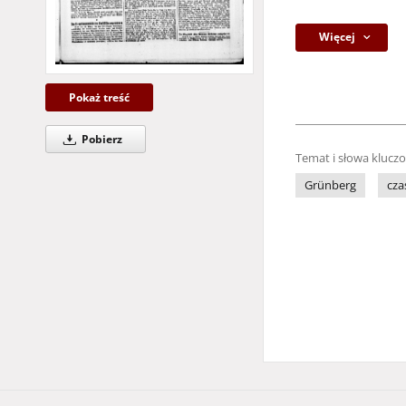
Więcej
Pokaż treść
Pobierz
Temat i słowa klucz
Grünberg
cza