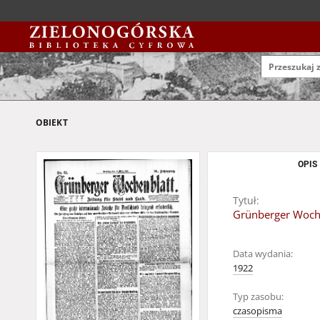
OBIEKT
OPIS
Tytuł:
Grünberger Wochen
Data wydania:
1922
Typ zasobu:
czasopisma