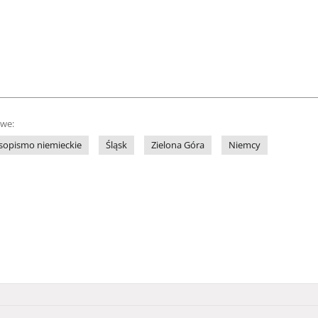
owe:
sopismo niemieckie
Śląsk
Zielona Góra
Niemcy