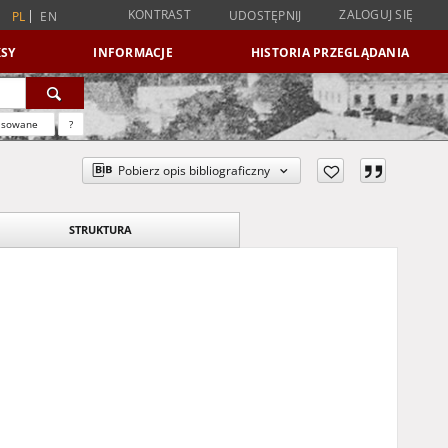
KONTRAST
ZALOGUJ SIĘ
UDOSTĘPNIJ
PL
EN
SY
INFORMACJE
HISTORIA PRZEGLĄDANIA
nsowane
?
Pobierz opis bibliograficzny
STRUKTURA