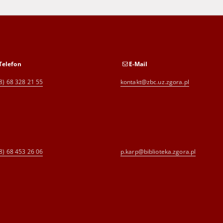
Telefon
E-Mail
8) 68 328 21 55
kontakt@zbc.uz.zgora.pl
8) 68 453 26 06
p.karp@biblioteka.zgora.pl