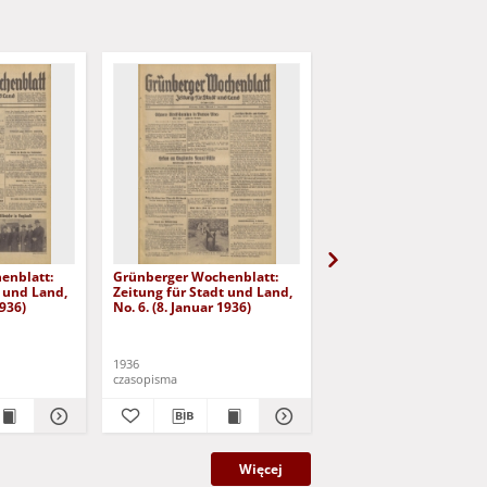
enblatt:
Grünberger Wochenblatt:
Grünberger Wochenbla
t und Land,
Zeitung für Stadt und Land,
Zeitung für Stadt und 
1936)
No. 6. (8. Januar 1936)
No. 7. (9. Januar 1936)
1936
1936
czasopisma
czasopisma
Więcej