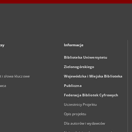
ksy
Informacje
Biblioteka Uniwersytetu
Zielonogórskiego
 i słowa kluczowe
Wojewódzka i Miejska Biblioteka
wca
Publiczna
Federacja Bibliotek Cyfrowych
Uczestnicy Projektu
Opis projektu
Dla autorów i wydawców