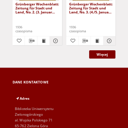
Grünberger Wochenblatt:
Grünberger Wochenblatt:
Gr
Zeitung für Stadt und
Zeitung für Stadt und
Zei
Land, No. 2. (3. Januar
Land, No. 3. (4./5. Januar
Lan
1936)
1936)
19
1936
1936
193
czasopisma
czasopisma
cza
Więcej
DANE KONTAKTOWE
Adres
Biblioteka Uniwersytetu
Zielonogórskiego
al. Wojska Polskiego 71
65-762 Zielona Góra