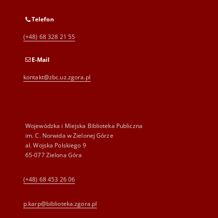
Telefon
(+48) 68 328 21 55
E-Mail
kontakt@zbc.uz.zgora.pl
Wojewódzka i Miejska Biblioteka Publiczna
im. C. Norwida w Zielonej Górze
al. Wojska Polskiego 9
65-077 Zielona Góra
(+48) 68 453 26 06
p.karp@biblioteka.zgora.pl