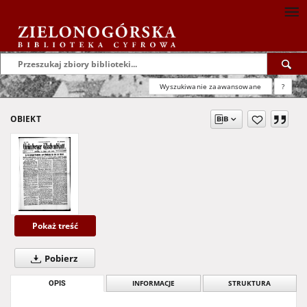
Wyszukiwanie zaawansowane
?
OBIEKT
Pokaż treść
Pobierz
OPIS
INFORMACJE
STRUKTURA