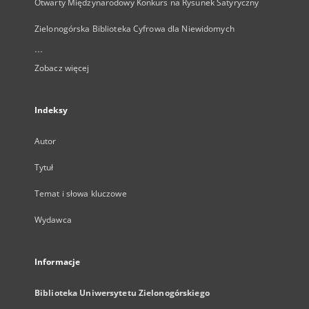
Otwarty Międzynarodowy Konkurs na Rysunek Satyryczny
Zielonogórska Biblioteka Cyfrowa dla Niewidomych
...
Zobacz więcej
Indeksy
Autor
Tytuł
Temat i słowa kluczowe
Wydawca
Informacje
Biblioteka Uniwersytetu Zielonogórskiego