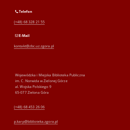
Telefon
(+48) 68 328 21 55
E-Mail
kontakt@zbc.uz.zgora.pl
Wojewódzka i Miejska Biblioteka Publiczna
im. C. Norwida w Zielonej Górze
al. Wojska Polskiego 9
65-077 Zielona Góra
(+48) 68 453 26 06
p.karp@biblioteka.zgora.pl