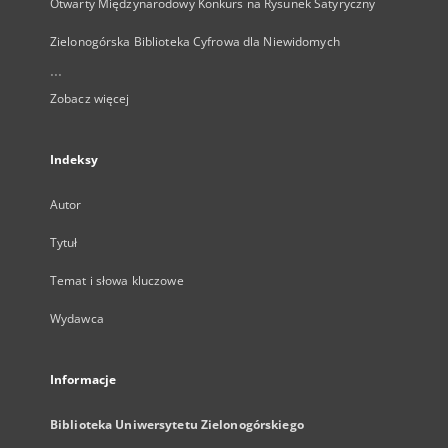
Otwarty Międzynarodowy Konkurs na Rysunek Satyryczny
Zielonogórska Biblioteka Cyfrowa dla Niewidomych
...
Zobacz więcej
Indeksy
Autor
Tytuł
Temat i słowa kluczowe
Wydawca
Informacje
Biblioteka Uniwersytetu Zielonogórskiego