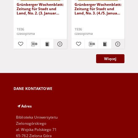
Grünberger Wochenblatt:
Grünberger Wochenblatt:
Gr
Zeitung für Stadt und
Zeitung für Stadt und
Zei
Land, No. 2. (3. Januar
Land, No. 3. (4./5. Januar
Lan
1936)
1936)
19
1936
1936
193
czasopisma
czasopisma
cza
Więcej
DANE KONTAKTOWE
Adres
Biblioteka Uniwersytetu
Zielonogórskiego
al. Wojska Polskiego 71
65-762 Zielona Góra