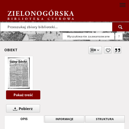
Wyszukiwanie zaawansowane
?
OBIEKT
Pokaż treść
Pobierz
OPIS
INFORMACJE
STRUKTURA