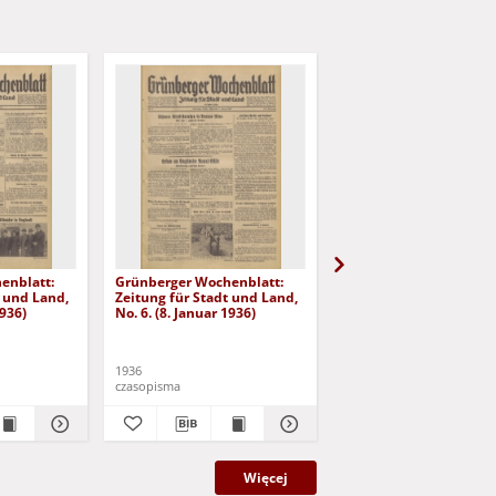
enblatt:
Grünberger Wochenblatt:
Grünberger Wochenbla
t und Land,
Zeitung für Stadt und Land,
Zeitung für Stadt und 
1936)
No. 6. (8. Januar 1936)
No. 7. (9. Januar 1936)
1936
1936
czasopisma
czasopisma
Więcej