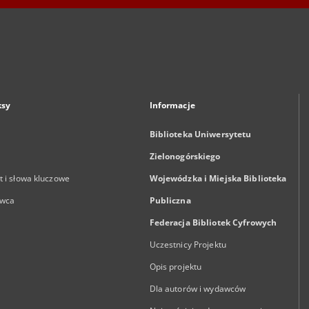
ksy
Informacje
Biblioteka Uniwersytetu
Zielonogórskiego
 i słowa kluczowe
Wojewódzka i Miejska Biblioteka
wca
Publiczna
Federacja Bibliotek Cyfrowych
Uczestnicy Projektu
Opis projektu
Dla autorów i wydawców