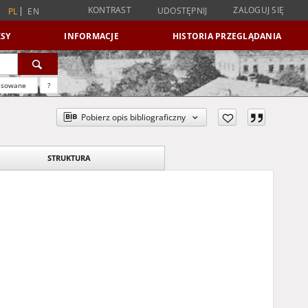
KONTRAST
ZALOGUJ SIĘ
UDOSTĘPNIJ
PL
EN
SY
INFORMACJE
HISTORIA PRZEGLĄDANIA
nsowane
?
Pobierz opis bibliograficzny
STRUKTURA