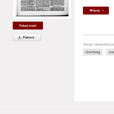
Więcej
Pokaż treść
Pobierz
Temat i słowa klucz
Grünberg
cza