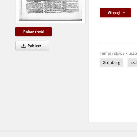
Więcej
Pokaż treść
Pobierz
Temat i słowa klucz
Grünberg
cza