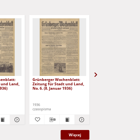
enblatt:
Grünberger Wochenblatt:
Grünberger Wochenbla
t und Land,
Zeitung für Stadt und Land,
Zeitung für Stadt und 
1936)
No. 6. (8. Januar 1936)
No. 7. (9. Januar 1936)
1936
1936
czasopisma
czasopisma
Więcej