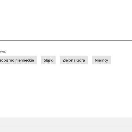
owe:
sopismo niemieckie
Śląsk
Zielona Góra
Niemcy