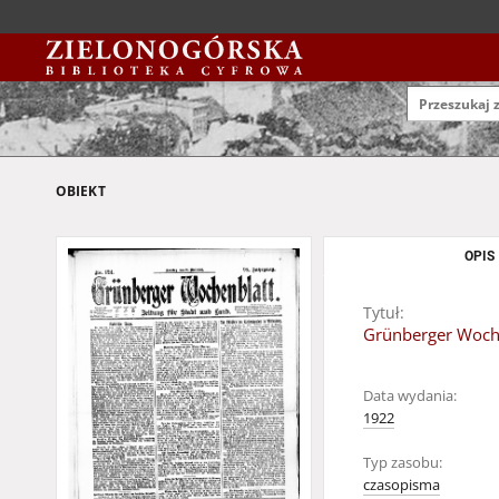
OBIEKT
OPIS
Tytuł:
Grünberger Wochen
Data wydania:
1922
Typ zasobu:
czasopisma