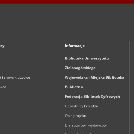
ksy
Informacje
Biblioteka Uniwersytetu
Zielonogórskiego
 i słowa kluczowe
Wojewódzka i Miejska Biblioteka
wca
Publiczna
Federacja Bibliotek Cyfrowych
Uczestnicy Projektu
Opis projektu
Dla autorów i wydawców