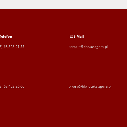
Telefon
E-Mail
8) 68 328 21 55
kontakt@zbc.uz.zgora.pl
8) 68 453 26 06
p.karp@biblioteka.zgora.pl