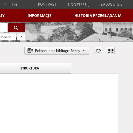
KONTRAST
ZALOGUJ SIĘ
UDOSTĘPNIJ
PL
EN
SY
INFORMACJE
HISTORIA PRZEGLĄDANIA
nsowane
?
Pobierz opis bibliograficzny
STRUKTURA