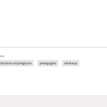
owe:
braźnia socjologiczna
pedagogika
edukacja