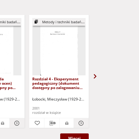
ań pedagogicznych
Metody i techniki badań pedagogicznych
Metody i techniki badań pedagog
da
Rozdział 4 - Eksperyment
Rozdział 5 - Testy osią
e ocen)
pedagogiczny (dokument
szkolnych (dokument
pny po
dostępny po zalogowaniu
dostępny po zalogowa
o dla osób z
tylko dla osób z dysfunkcją
tylko dla osób z dysfu
ku)
wzroku)
wzroku)
aw (1929-2012)
Łobocki, Mieczysław (1929-2012)
Łobocki, Mieczysław (19
2001
2001
rozdział w książce
rozdział w książce
Więcej