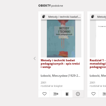
OBIEKTY
podobne
Metody i techniki badań pedagogicznych
Metody i te
Metody i techniki badań
Rozdział 1 
pedagogicznych - spis treści
metodologi
i wstęp
pedagogicz
dostępny p
tylko dla o
Łobocki, Mieczysław (1929-2012)
Łobocki, Mi
wzroku)
2001
2001
rozdział w książce
rozdział w ks