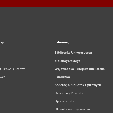
ksy
Informacje
Biblioteka Uniwersytetu
Zielonogórskiego
 i słowa kluczowe
Wojewódzka i Miejska Biblioteka
wca
Publiczna
Federacja Bibliotek Cyfrowych
Uczestnicy Projektu
Opis projektu
Dla autorów i wydawców