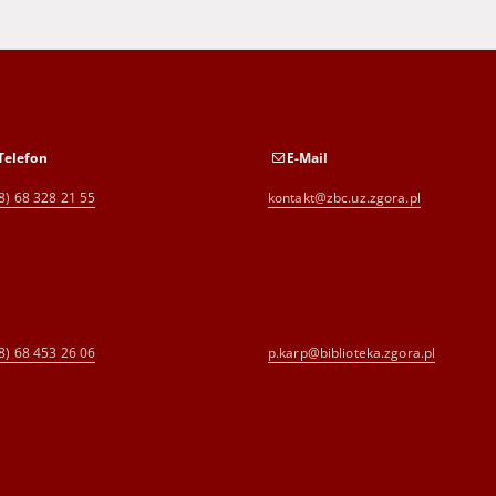
Telefon
E-Mail
8) 68 328 21 55
kontakt@zbc.uz.zgora.pl
8) 68 453 26 06
p.karp@biblioteka.zgora.pl