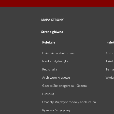
MAPA STRONY
Strona główna
Kolekcje
Inde
Dziedzictwo kulturowe
Autor
Nauka i dydaktyka
Tytuł
Regionalia
Temat
Archiwum Kresowe
Wyda
Gazeta Zielonogórska - Gazeta
Lubuska
Otwarty Międzynarodowy Konkurs na
Rysunek Satyryczny