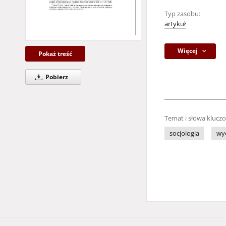
Typ zasobu:
artykuł
Więcej
Pokaż treść
Pobierz
Temat i słowa klucz
socjologia
wyo