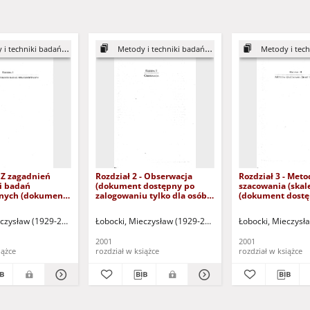
chniki badań pedagogicznych
Metody i techniki badań pedagogicznych
Metody i techniki bad
- Z zagadnień
Rozdział 2 - Obserwacja
Rozdział 3 - Meto
i badań
(dokument dostępny po
szacowania (skal
nych (dokument
zalogowaniu tylko dla osób z
(dokument dostę
o zalogowaniu
dysfunkcją wzroku)
zalogowaniu tylk
sób z dysfunkcją
dysfunkcją wzro
eczysław (1929-2012)
Łobocki, Mieczysław (1929-2012)
Łobocki, Mieczysł
2001
2001
iążce
rozdział w książce
rozdział w książce