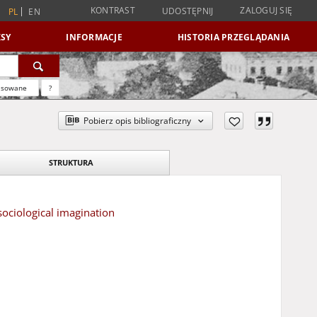
KONTRAST
ZALOGUJ SIĘ
UDOSTĘPNIJ
PL
EN
SY
INFORMACJE
HISTORIA PRZEGLĄDANIA
nsowane
?
Pobierz opis bibliograficzny
STRUKTURA
ociological imagination