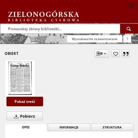
Wyszukiwanie zaawansowane
?
OBIEKT
Pokaż treść
Pobierz
OPIS
INFORMACJE
STRUKTURA