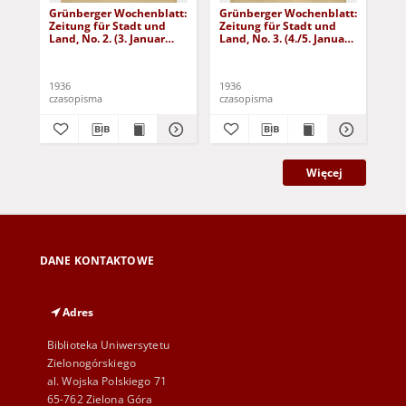
Grünberger Wochenblatt:
Grünberger Wochenblatt:
Gr
Zeitung für Stadt und
Zeitung für Stadt und
Zei
Land, No. 2. (3. Januar
Land, No. 3. (4./5. Januar
Lan
1936)
1936)
19
1936
1936
193
czasopisma
czasopisma
cza
Więcej
DANE KONTAKTOWE
Adres
Biblioteka Uniwersytetu
Zielonogórskiego
al. Wojska Polskiego 71
65-762 Zielona Góra