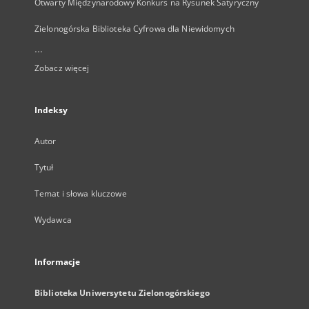
Otwarty Międzynarodowy Konkurs na Rysunek Satyryczny
Zielonogórska Biblioteka Cyfrowa dla Niewidomych
...
Zobacz więcej
Indeksy
Autor
Tytuł
Temat i słowa kluczowe
Wydawca
Informacje
Biblioteka Uniwersytetu Zielonogórskiego