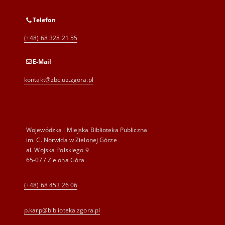
Telefon
(+48) 68 328 21 55
E-Mail
kontakt@zbc.uz.zgora.pl
Wojewódzka i Miejska Biblioteka Publiczna
im. C. Norwida w Zielonej Górze
al. Wojska Polskiego 9
65-077 Zielona Góra
(+48) 68 453 26 06
p.karp@biblioteka.zgora.pl