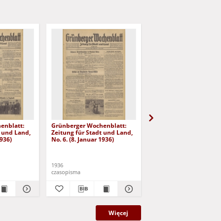
enblatt:
Grünberger Wochenblatt:
Grünberger Wochenbla
t und Land,
Zeitung für Stadt und Land,
Zeitung für Stadt und 
1936)
No. 6. (8. Januar 1936)
No. 7. (9. Januar 1936)
1936
1936
czasopisma
czasopisma
Więcej