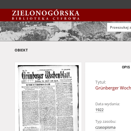
OBIEKT
OPIS
Tytuł:
Grünberger Wochen
Data wydania:
1922
Typ zasobu:
czasopisma