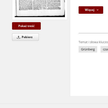
Więcej
Pokaż treść
Pobierz
Temat i słowa klucz
Grünberg
cza