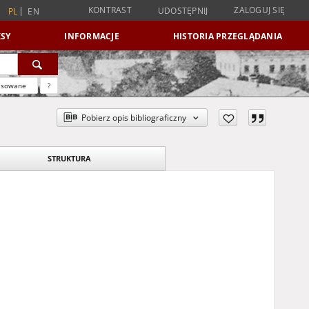
KONTRAST
ZALOGUJ SIĘ
UDOSTĘPNIJ
PL
EN
SY
INFORMACJE
HISTORIA PRZEGLĄDANIA
nsowane
?
Pobierz opis bibliograficzny
STRUKTURA