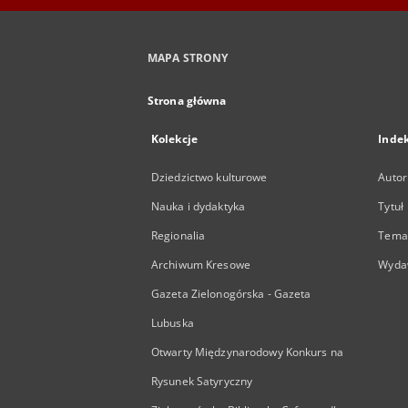
MAPA STRONY
Strona główna
Kolekcje
Inde
Dziedzictwo kulturowe
Autor
Nauka i dydaktyka
Tytuł
Regionalia
Temat
Archiwum Kresowe
Wyda
Gazeta Zielonogórska - Gazeta
Lubuska
Otwarty Międzynarodowy Konkurs na
Rysunek Satyryczny