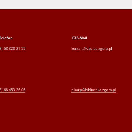
Telefon
E-Mail
8) 68 328 21 55
kontakt@zbc.uz.zgora.pl
8) 68 453 26 06
p.karp@biblioteka.zgora.pl