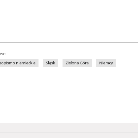
owe:
sopismo niemieckie
Śląsk
Zielona Góra
Niemcy