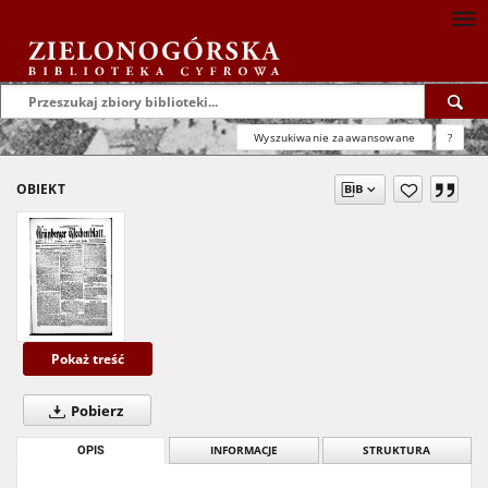
Wyszukiwanie zaawansowane
?
OBIEKT
Pokaż treść
Pobierz
OPIS
INFORMACJE
STRUKTURA