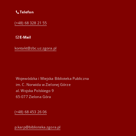
Telefon
(+48) 68 328 21 55
E-Mail
kontakt@zbc.uz.zgora.pl
Wojewódzka i Miejska Biblioteka Publiczna
im. C. Norwida w Zielonej Górze
al. Wojska Polskiego 9
65-077 Zielona Góra
(+48) 68 453 26 06
p.karp@biblioteka.zgora.pl