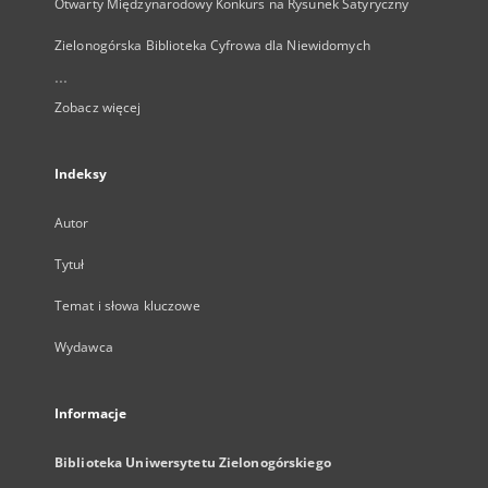
Otwarty Międzynarodowy Konkurs na Rysunek Satyryczny
Zielonogórska Biblioteka Cyfrowa dla Niewidomych
...
Zobacz więcej
Indeksy
Autor
Tytuł
Temat i słowa kluczowe
Wydawca
Informacje
Biblioteka Uniwersytetu Zielonogórskiego