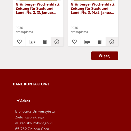
Grünberger Wochenblatt:
Grünberger Wochenblatt:
Gr
Zeitung für Stadt und
Zeitung für Stadt und
Zei
Land, No. 2. (3. Januar
Land, No. 3. (4./5. Januar
Lan
1936)
1936)
19
1936
1936
193
czasopisma
czasopisma
cza
Więcej
DANE KONTAKTOWE
Adres
Biblioteka Uniwersytetu
Zielonogórskiego
al. Wojska Polskiego 71
65-762 Zielona Góra