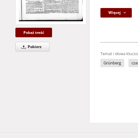
Więcej
Pokaż treść
Pobierz
Temat i słowa klucz
Grünberg
cza