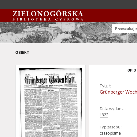
OBIEKT
OPIS
Tytuł:
Grünberger Wochen
Data wydania:
1922
Typ zasobu:
czasopisma