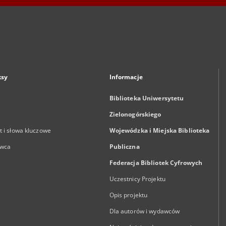
ksy
Informacje
Biblioteka Uniwersytetu
Zielonogórskiego
 i słowa kluczowe
Wojewódzka i Miejska Biblioteka
wca
Publiczna
Federacja Bibliotek Cyfrowych
Uczestnicy Projektu
Opis projektu
Dla autorów i wydawców