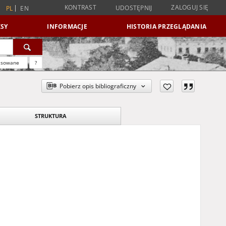
KONTRAST
ZALOGUJ SIĘ
UDOSTĘPNIJ
PL
EN
SY
INFORMACJE
HISTORIA PRZEGLĄDANIA
nsowane
?
Pobierz opis bibliograficzny
STRUKTURA