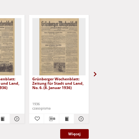
enblatt:
Grünberger Wochenblatt:
Grünberger Wochenbla
t und Land,
Zeitung für Stadt und Land,
Zeitung für Stadt und 
1936)
No. 6. (8. Januar 1936)
No. 7. (9. Januar 1936)
1936
1936
czasopisma
czasopisma
Więcej