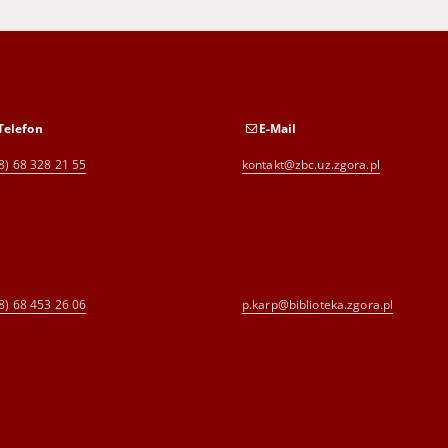
Telefon
E-Mail
8) 68 328 21 55
kontakt@zbc.uz.zgora.pl
8) 68 453 26 06
p.karp@biblioteka.zgora.pl