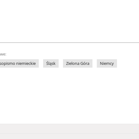
owe:
sopismo niemieckie
Śląsk
Zielona Góra
Niemcy