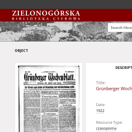
OBJECT
DESCRIPT
Title:
Grünberger Wochen
Date:
1922
Resource Type:
czasopisma