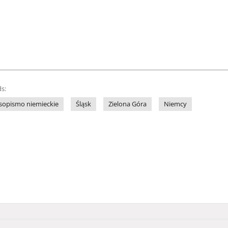
s:
sopismo niemieckie
Śląsk
Zielona Góra
Niemcy