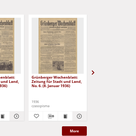
enblatt:
Grünberger Wochenblatt:
Grünberger Wochenbla
t und Land,
Zeitung für Stadt und Land,
Zeitung für Stadt und 
1936)
No. 6. (8. Januar 1936)
No. 7. (9. Januar 1936)
1936
1936
czasopisma
czasopisma
More