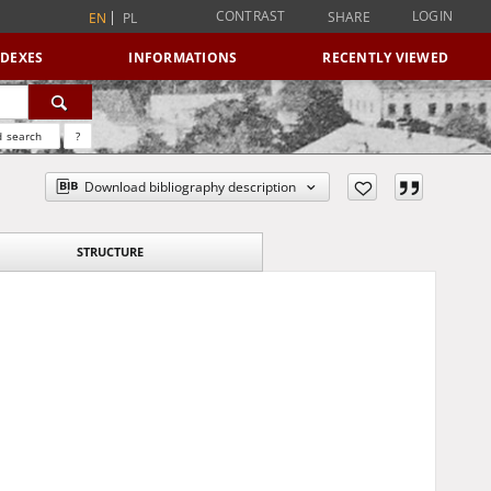
CONTRAST
LOGIN
SHARE
EN
PL
NDEXES
INFORMATIONS
RECENTLY VIEWED
 search
?
Download bibliography description
STRUCTURE