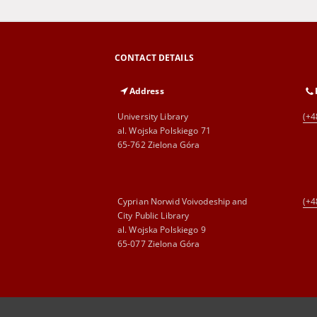
CONTACT DETAILS
Address
University Library
(+4
al. Wojska Polskiego 71
65-762 Zielona Góra
Cyprian Norwid Voivodeship and
(+4
City Public Library
al. Wojska Polskiego 9
65-077 Zielona Góra