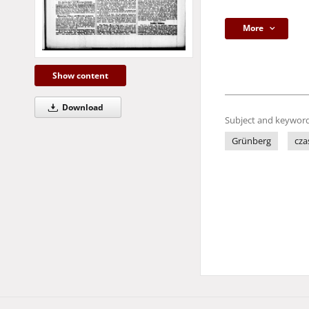
More
Show content
Download
Subject and keyword
Grünberg
cza