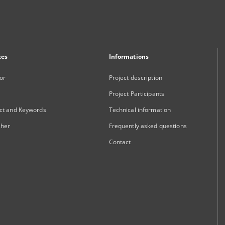
xes
Informations
or
Project description
Project Participants
ct and Keywords
Technical information
sher
Frequently asked questions
Contact