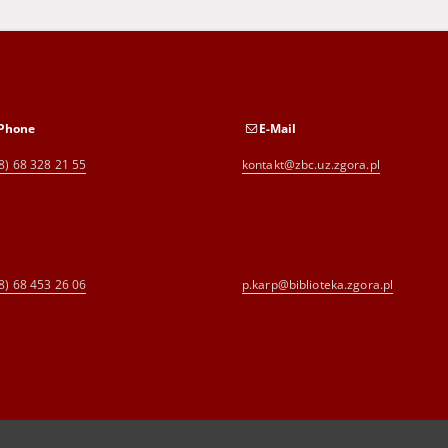
Phone
E-Mail
8) 68 328 21 55
kontakt@zbc.uz.zgora.pl
8) 68 453 26 06
p.karp@biblioteka.zgora.pl