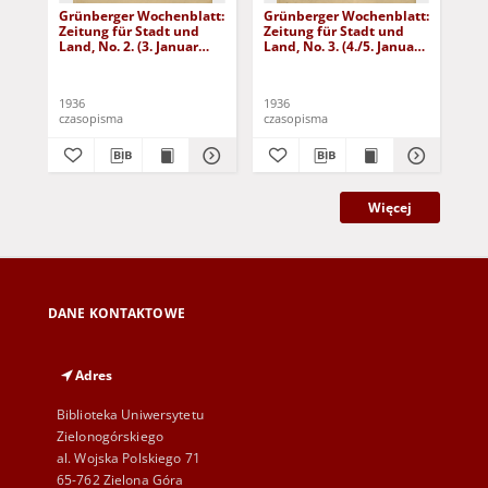
Grünberger Wochenblatt:
Grünberger Wochenblatt:
Gr
Zeitung für Stadt und
Zeitung für Stadt und
Zei
Land, No. 2. (3. Januar
Land, No. 3. (4./5. Januar
Lan
1936)
1936)
19
1936
1936
193
czasopisma
czasopisma
cza
Więcej
DANE KONTAKTOWE
Adres
Biblioteka Uniwersytetu
Zielonogórskiego
al. Wojska Polskiego 71
65-762 Zielona Góra