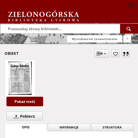
Wyszukiwanie zaawansowane
?
OBIEKT
Pokaż treść
Pobierz
OPIS
INFORMACJE
STRUKTURA