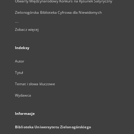
Otwarty Międzynarodowy Konkurs na Rysunek Satyryczny
Zielonogórska Biblioteka Cyfrowa dla Niewidomych
...
Zobacz więcej
Indeksy
Autor
Tytuł
Temat i słowa kluczowe
Wydawca
Informacje
Biblioteka Uniwersytetu Zielonogórskiego