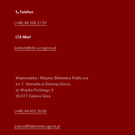
Telefon
(+48) 68 328 21 55
E-Mail
kontakt@zbc.uz.zgora.pl
Wojewódzka i Miejska Biblioteka Publiczna
im. C. Norwida w Zielonej Górze
al. Wojska Polskiego 9
65-077 Zielona Góra
(+48) 68 453 26 06
p.karp@biblioteka.zgora.pl