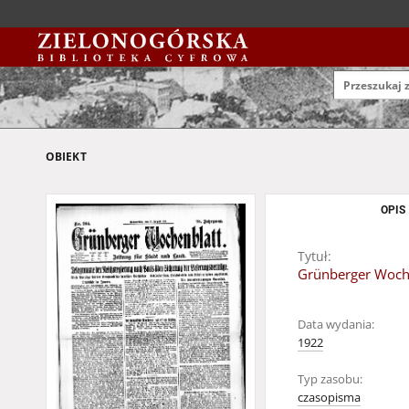
OBIEKT
OPIS
Tytuł:
Grünberger Wochen
Data wydania:
1922
Typ zasobu:
czasopisma