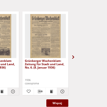
enblatt:
Grünberger Wochenblatt:
Grünberger Wochenbla
t und Land,
Zeitung für Stadt und Land,
Zeitung für Stadt und 
1936)
No. 6. (8. Januar 1936)
No. 7. (9. Januar 1936)
1936
1936
czasopisma
czasopisma
Więcej