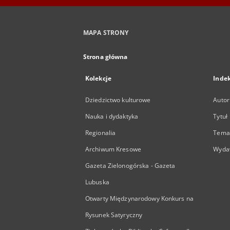
MAPA STRONY
Strona główna
Kolekcje
Inde
Dziedzictwo kulturowe
Autor
Nauka i dydaktyka
Tytuł
Regionalia
Temat
Archiwum Kresowe
Wyda
Gazeta Zielonogórska - Gazeta
Lubuska
Otwarty Międzynarodowy Konkurs na
Rysunek Satyryczny