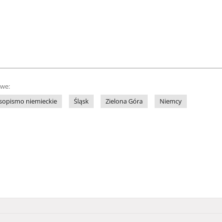
owe:
sopismo niemieckie
Śląsk
Zielona Góra
Niemcy