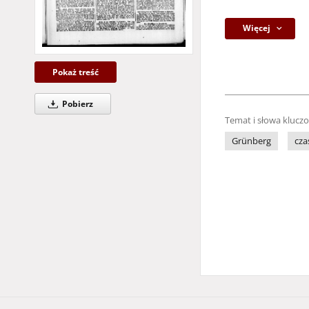
Więcej
Pokaż treść
Pobierz
Temat i słowa klucz
Grünberg
cza