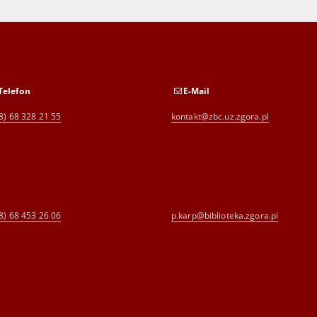
Telefon
E-Mail
8) 68 328 21 55
kontakt@zbc.uz.zgora.pl
8) 68 453 26 06
p.karp@biblioteka.zgora.pl