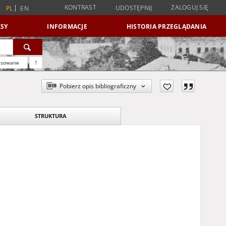
KONTRAST
ZALOGUJ SIĘ
UDOSTĘPNIJ
PL
EN
SY
INFORMACJE
HISTORIA PRZEGLĄDANIA
nsowane
?
Pobierz opis bibliograficzny
STRUKTURA