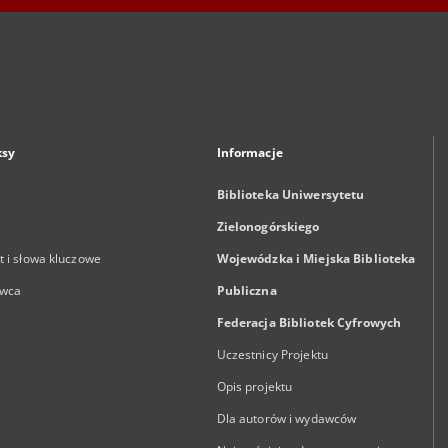
ksy
Informacje
Biblioteka Uniwersytetu
Zielonogórskiego
 i słowa kluczowe
Wojewódzka i Miejska Biblioteka
wca
Publiczna
Federacja Bibliotek Cyfrowych
Uczestnicy Projektu
Opis projektu
Dla autorów i wydawców