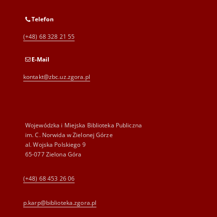
Telefon
(+48) 68 328 21 55
E-Mail
kontakt@zbc.uz.zgora.pl
Wojewódzka i Miejska Biblioteka Publiczna
im. C. Norwida w Zielonej Górze
al. Wojska Polskiego 9
65-077 Zielona Góra
(+48) 68 453 26 06
p.karp@biblioteka.zgora.pl