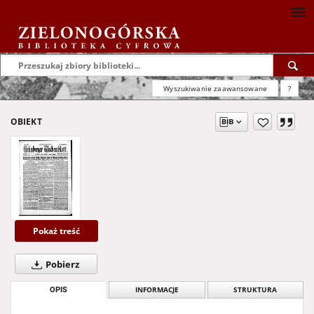
Wyszukiwanie zaawansowane
?
OBIEKT
Pokaż treść
Pobierz
OPIS
INFORMACJE
STRUKTURA