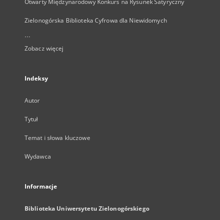
Otwarty Międzynarodowy Konkurs na Rysunek Satyryczny
Zielonogórska Biblioteka Cyfrowa dla Niewidomych
...
Zobacz więcej
Indeksy
Autor
Tytuł
Temat i słowa kluczowe
Wydawca
Informacje
Biblioteka Uniwersytetu Zielonogórskiego