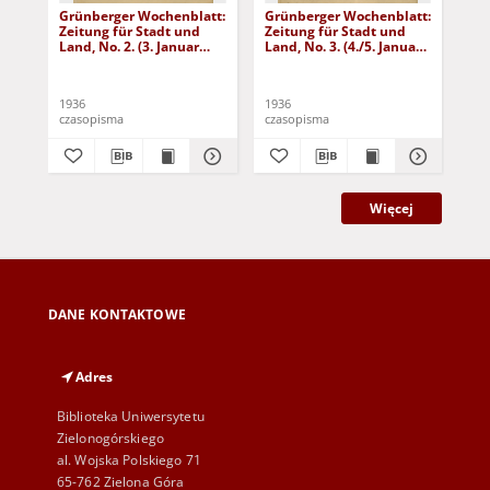
Grünberger Wochenblatt:
Grünberger Wochenblatt:
Gr
Zeitung für Stadt und
Zeitung für Stadt und
Zei
Land, No. 2. (3. Januar
Land, No. 3. (4./5. Januar
Lan
1936)
1936)
19
1936
1936
193
czasopisma
czasopisma
cza
Więcej
DANE KONTAKTOWE
Adres
Biblioteka Uniwersytetu
Zielonogórskiego
al. Wojska Polskiego 71
65-762 Zielona Góra