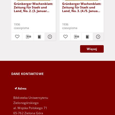
Grünberger Wochenblatt:
Grünberger Wochenblatt:
Gr
Zeitung für Stadt und
Zeitung für Stadt und
Zei
Land, No. 2. (3. Januar
Land, No. 3. (4./5. Januar
Lan
1936)
1936)
19
1936
1936
193
czasopisma
czasopisma
cza
Więcej
DANE KONTAKTOWE
Adres
Biblioteka Uniwersytetu
Zielonogórskiego
al. Wojska Polskiego 71
65-762 Zielona Góra