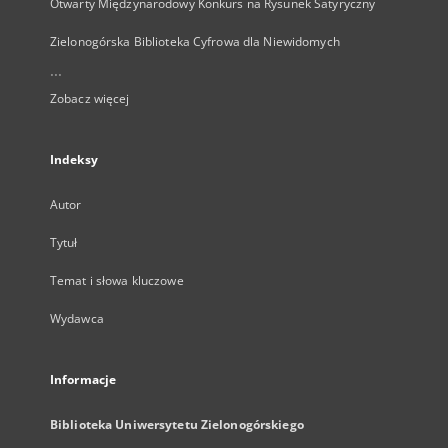
Otwarty Międzynarodowy Konkurs na Rysunek Satyryczny
Zielonogórska Biblioteka Cyfrowa dla Niewidomych
...
Zobacz więcej
Indeksy
Autor
Tytuł
Temat i słowa kluczowe
Wydawca
Informacje
Biblioteka Uniwersytetu Zielonogórskiego