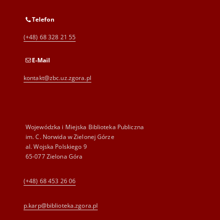
Telefon
(+48) 68 328 21 55
E-Mail
kontakt@zbc.uz.zgora.pl
Wojewódzka i Miejska Biblioteka Publiczna
im. C. Norwida w Zielonej Górze
al. Wojska Polskiego 9
65-077 Zielona Góra
(+48) 68 453 26 06
p.karp@biblioteka.zgora.pl