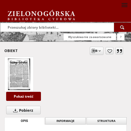
Wyszukiwanie zaawansowane
?
OBIEKT
Pokaż treść
Pobierz
OPIS
INFORMACJE
STRUKTURA