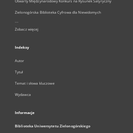
Otwarty Międzynarodowy Konkurs na Rysunek Satyryczny
Zielonogórska Biblioteka Cyfrowa dla Niewidomych
...
Zobacz więcej
Indeksy
Autor
Tytuł
Temat i słowa kluczowe
Wydawca
Informacje
Biblioteka Uniwersytetu Zielonogórskiego