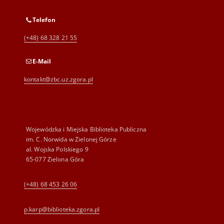
Telefon
(+48) 68 328 21 55
E-Mail
kontakt@zbc.uz.zgora.pl
Wojewódzka i Miejska Biblioteka Publiczna
im. C. Norwida w Zielonej Górze
al. Wojska Polskiego 9
65-077 Zielona Góra
(+48) 68 453 26 06
p.karp@biblioteka.zgora.pl