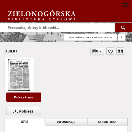
Wyszukiwanie zaawansowane
?
OBIEKT
Pokaż treść
Pobierz
OPIS
INFORMACJE
STRUKTURA