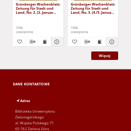
Grünberger Wochenblatt:
Grünberger Wochenblatt:
Gr
Zeitung für Stadt und
Zeitung für Stadt und
Zei
Land, No. 2. (3. Januar
Land, No. 3. (4./5. Januar
Lan
1936)
1936)
19
1936
1936
193
czasopisma
czasopisma
cza
Więcej
DANE KONTAKTOWE
Adres
Biblioteka Uniwersytetu
Zielonogórskiego
al. Wojska Polskiego 71
65-762 Zielona Góra