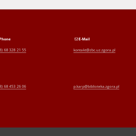
Phone
E-Mail
8) 68 328 21 55
kontakt@zbc.uz.zgora.pl
8) 68 453 26 06
p.karp@biblioteka.zgora.pl