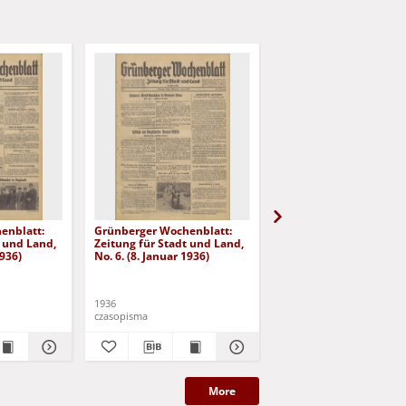
enblatt:
Grünberger Wochenblatt:
Grünberger Wochenbla
t und Land,
Zeitung für Stadt und Land,
Zeitung für Stadt und 
1936)
No. 6. (8. Januar 1936)
No. 7. (9. Januar 1936)
1936
1936
czasopisma
czasopisma
More