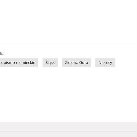
s:
sopismo niemieckie
Śląsk
Zielona Góra
Niemcy