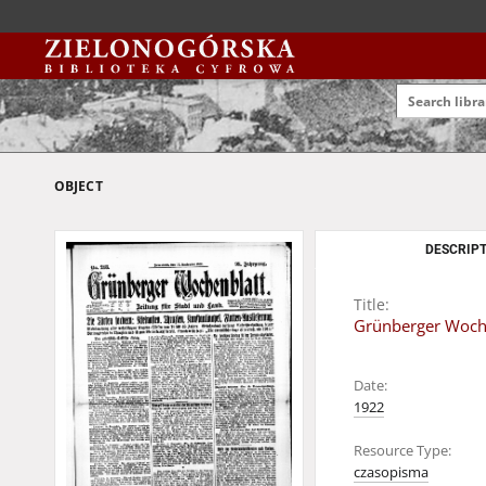
OBJECT
DESCRIPT
Title:
Grünberger Woche
Date:
1922
Resource Type:
czasopisma