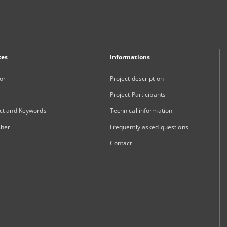
xes
Informations
or
Project description
Project Participants
ct and Keywords
Technical information
sher
Frequently asked questions
Contact