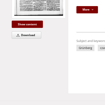
More
Show content
Download
Subject and keyword
Grünberg
cza