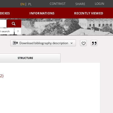
CONTRAST
LOGIN
SHARE
EN
PL
NDEXES
INFORMATIONS
RECENTLY VIEWED
 search
?
Download bibliography description
STRUCTURE
2)