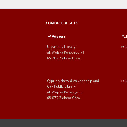
CONTACT DETAILS
Address
University Library
(+4
al. Wojska Polskiego 71
65-762 Zielona Góra
Cyprian Norwid Voivodeship and
(+4
City Public Library
al. Wojska Polskiego 9
65-077 Zielona Góra