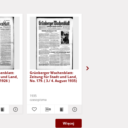
enblatt:
Grünberger Wochenblatt:
Grünberger Wochenbla
t und Land,
Zeitung für Stadt und Land,
Zeitung für Stadt und 
 1926 )
No. 179. ( 3./ 4. August 1935)
No. 180. ( 5. August 193
1935
1935
czasopisma
czasopisma
Więcej