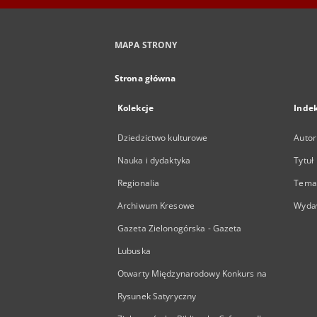
MAPA STRONY
Strona główna
Kolekcje
Inde
Dziedzictwo kulturowe
Autor
Nauka i dydaktyka
Tytuł
Regionalia
Temat
Archiwum Kresowe
Wyda
Gazeta Zielonogórska - Gazeta
Lubuska
Otwarty Międzynarodowy Konkurs na
Rysunek Satyryczny