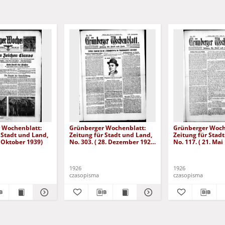
 Wochenblatt:
Grünberger Wochenblatt:
Grünberger Woch
 Stadt und Land,
Zeitung für Stadt und Land,
Zeitung für Stad
. Oktober 1939)
No. 303. ( 28. Dezember 1926
No. 117. ( 21. Mai
)
1926
1926
czasopisma
czasopisma