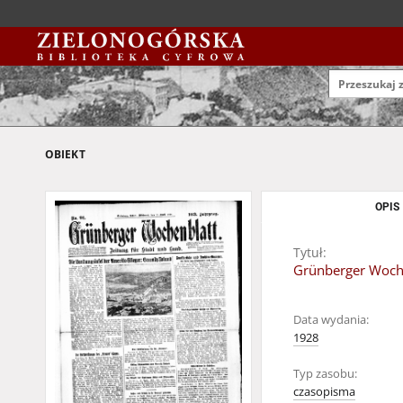
OBIEKT
OPIS
Tytuł:
Grünberger Wochen
Data wydania:
1928
Typ zasobu:
czasopisma