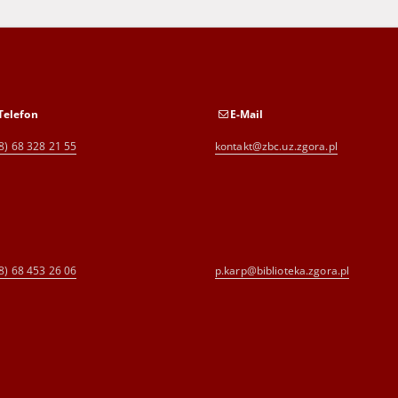
Telefon
E-Mail
8) 68 328 21 55
kontakt@zbc.uz.zgora.pl
8) 68 453 26 06
p.karp@biblioteka.zgora.pl