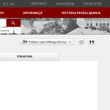
KONTRAST
ZALOGUJ SIĘ
UDOSTĘPNIJ
PL
EN
SY
INFORMACJE
HISTORIA PRZEGLĄDANIA
nsowane
?
Pobierz opis bibliograficzny
STRUKTURA