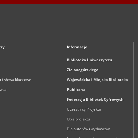
ksy
Informacje
Biblioteka Uniwersytetu
Zielonogórskiego
 i słowa kluczowe
Wojewódzka i Miejska Biblioteka
wca
Publiczna
Federacja Bibliotek Cyfrowych
Uczestnicy Projektu
Opis projektu
Dla autorów i wydawców