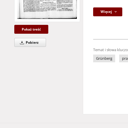
Więcej
Pokaż treść
Pobierz
Temat i słowa klucz
Grünberg
pra