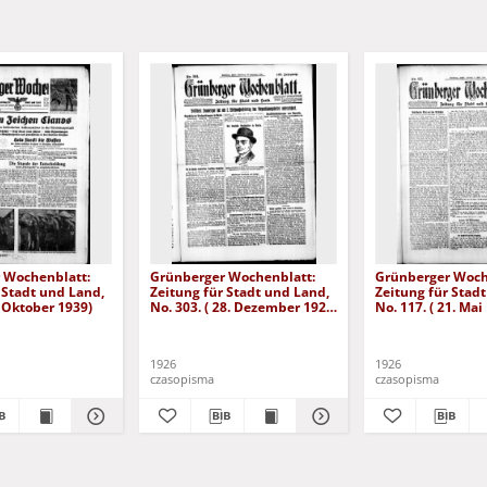
 Wochenblatt:
Grünberger Wochenblatt:
Grünberger Woch
 Stadt und Land,
Zeitung für Stadt und Land,
Zeitung für Stad
. Oktober 1939)
No. 303. ( 28. Dezember 1926
No. 117. ( 21. Mai
)
1926
1926
czasopisma
czasopisma