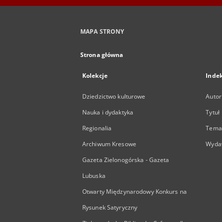
MAPA STRONY
Strona główna
Kolekcje
Inde
Dziedzictwo kulturowe
Autor
Nauka i dydaktyka
Tytuł
Regionalia
Temat
Archiwum Kresowe
Wyda
Gazeta Zielonogórska - Gazeta
Lubuska
Otwarty Międzynarodowy Konkurs na
Rysunek Satyryczny