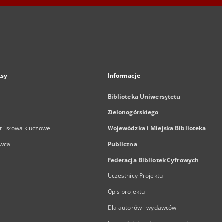
ksy
Informacje
Biblioteka Uniwersytetu
Zielonogórskiego
 i słowa kluczowe
Wojewódzka i Miejska Biblioteka
wca
Publiczna
Federacja Bibliotek Cyfrowych
Uczestnicy Projektu
Opis projektu
Dla autorów i wydawców