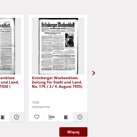
enblatt:
Grünberger Wochenblatt:
Grünberger Wochenbla
t und Land,
Zeitung für Stadt und Land,
Zeitung für Stadt und 
 1926 )
No. 179. ( 3./ 4. August 1935)
No. 180. ( 5. August 193
1935
1935
czasopisma
czasopisma
Więcej