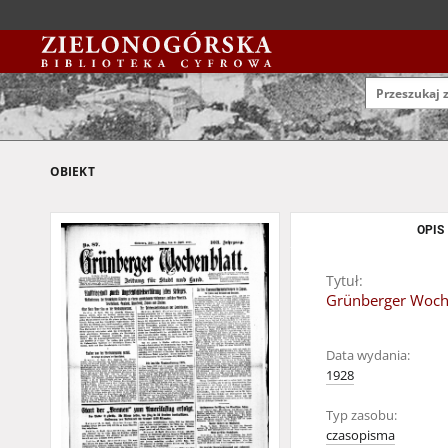
OBIEKT
OPIS
Tytuł:
Grünberger Wochen
Data wydania:
1928
Typ zasobu:
czasopisma