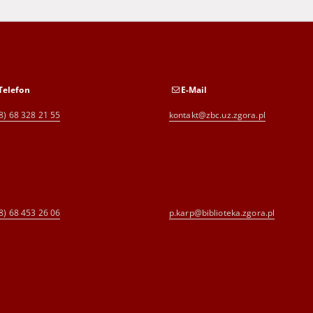
Telefon
E-Mail
8) 68 328 21 55
kontakt@zbc.uz.zgora.pl
8) 68 453 26 06
p.karp@biblioteka.zgora.pl