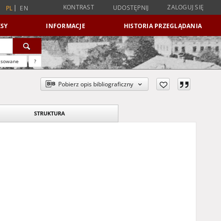
KONTRAST
ZALOGUJ SIĘ
UDOSTĘPNIJ
PL
EN
SY
INFORMACJE
HISTORIA PRZEGLĄDANIA
nsowane
?
Pobierz opis bibliograficzny
STRUKTURA