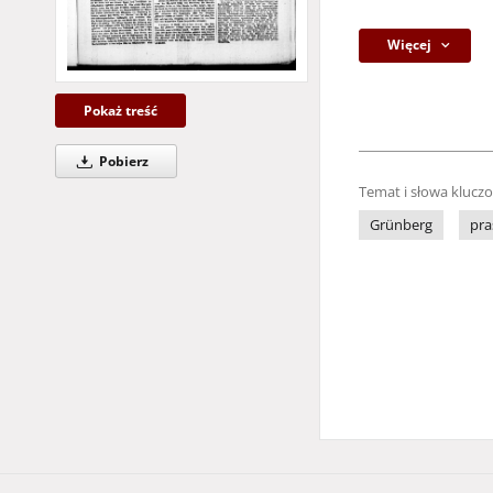
Więcej
Pokaż treść
Pobierz
Temat i słowa klucz
Grünberg
pra