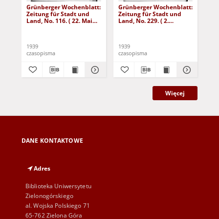
Grünberger Wochenblatt:
Grünberger Wochenblatt:
Gr
Zeitung für Stadt und
Zeitung für Stadt und
Zei
Land, No. 116. ( 22. Mai
Land, No. 229. ( 2.
Lan
1939)
Oktober 1939)
De
1939
1939
192
czasopisma
czasopisma
cza
Więcej
DANE KONTAKTOWE
Adres
Biblioteka Uniwersytetu
Zielonogórskiego
al. Wojska Polskiego 71
65-762 Zielona Góra