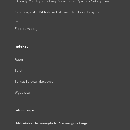
Otwarty Międzynarodowy Konkurs na Rysunek Satyryczny
Zielonogórska Biblioteka Cyfrowa dla Niewidomych
...
Zobacz więcej
Indeksy
Autor
Tytuł
Temat i słowa kluczowe
Wydawca
Informacje
Biblioteka Uniwersytetu Zielonogórskiego