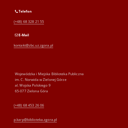
Telefon
(+48) 68 328 21 55
E-Mail
kontakt@zbc.uz.zgora.pl
Wojewódzka i Miejska Biblioteka Publiczna
im. C. Norwida w Zielonej Górze
al. Wojska Polskiego 9
65-077 Zielona Góra
(+48) 68 453 26 06
p.karp@biblioteka.zgora.pl