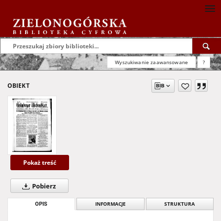
Wyszukiwanie zaawansowane
?
OBIEKT
Pokaż treść
Pobierz
OPIS
INFORMACJE
STRUKTURA