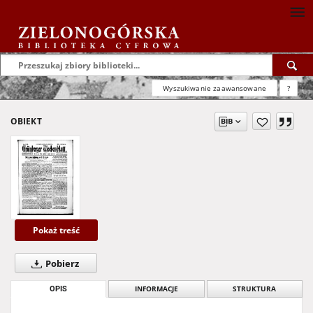
Wyszukiwanie zaawansowane
?
OBIEKT
Pokaż treść
Pobierz
OPIS
INFORMACJE
STRUKTURA