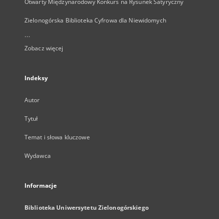
Otwarty Międzynarodowy Konkurs na Rysunek Satyryczny
Zielonogórska Biblioteka Cyfrowa dla Niewidomych
...
Zobacz więcej
Indeksy
Autor
Tytuł
Temat i słowa kluczowe
Wydawca
Informacje
Biblioteka Uniwersytetu Zielonogórskiego