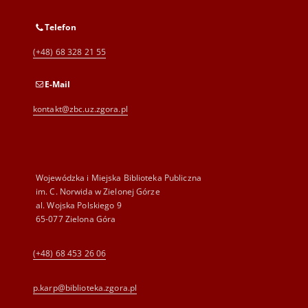
Telefon
(+48) 68 328 21 55
E-Mail
kontakt@zbc.uz.zgora.pl
Wojewódzka i Miejska Biblioteka Publiczna
im. C. Norwida w Zielonej Górze
al. Wojska Polskiego 9
65-077 Zielona Góra
(+48) 68 453 26 06
p.karp@biblioteka.zgora.pl