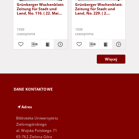
Grünberger Wochenblatt:
Grünberger Wochenblatt:
Gr
Zeitung für Stadt und
Zeitung für Stadt und
Zei
Land, No. 116. ( 22. Mai
Land, No. 229. ( 2.
Lan
1939)
Oktober 1939)
De
1939
1939
192
czasopisma
czasopisma
cza
Więcej
DANE KONTAKTOWE
Adres
Biblioteka Uniwersytetu
Zielonogórskiego
al. Wojska Polskiego 71
65-762 Zielona Góra