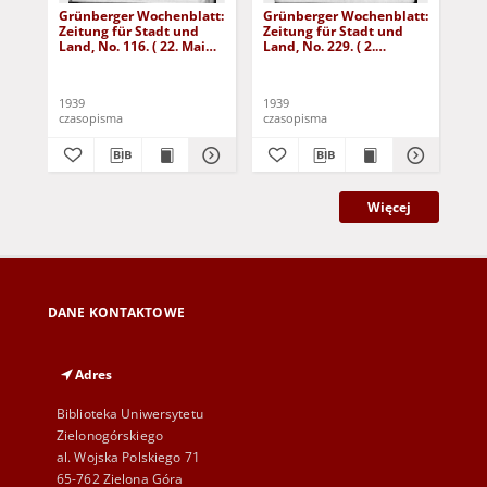
Grünberger Wochenblatt:
Grünberger Wochenblatt:
Gr
Zeitung für Stadt und
Zeitung für Stadt und
Zei
Land, No. 116. ( 22. Mai
Land, No. 229. ( 2.
Lan
1939)
Oktober 1939)
De
1939
1939
192
czasopisma
czasopisma
cza
Więcej
DANE KONTAKTOWE
Adres
Biblioteka Uniwersytetu
Zielonogórskiego
al. Wojska Polskiego 71
65-762 Zielona Góra