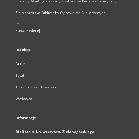
Otwarty Międzynarodowy Konkurs na Rysunek Satyryczny
Zielonogórska Biblioteka Cyfrowa dla Niewidomych
...
Zobacz więcej
Indeksy
Autor
Tytuł
Temat i słowa kluczowe
Wydawca
Informacje
Biblioteka Uniwersytetu Zielonogórskiego