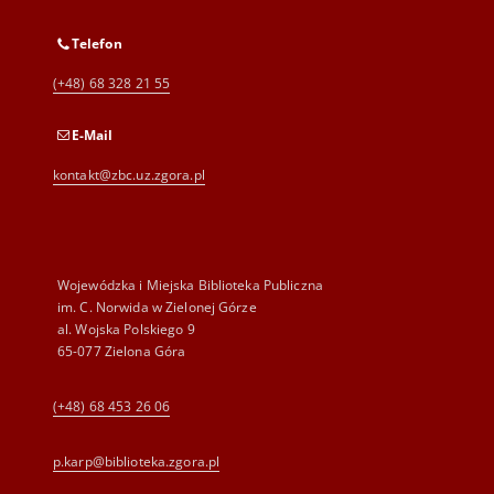
Telefon
(+48) 68 328 21 55
E-Mail
kontakt@zbc.uz.zgora.pl
Wojewódzka i Miejska Biblioteka Publiczna
im. C. Norwida w Zielonej Górze
al. Wojska Polskiego 9
65-077 Zielona Góra
(+48) 68 453 26 06
p.karp@biblioteka.zgora.pl