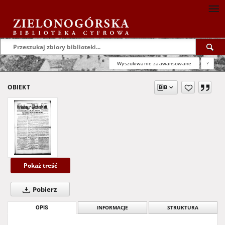
Wyszukiwanie zaawansowane
?
OBIEKT
Pokaż treść
Pobierz
OPIS
INFORMACJE
STRUKTURA