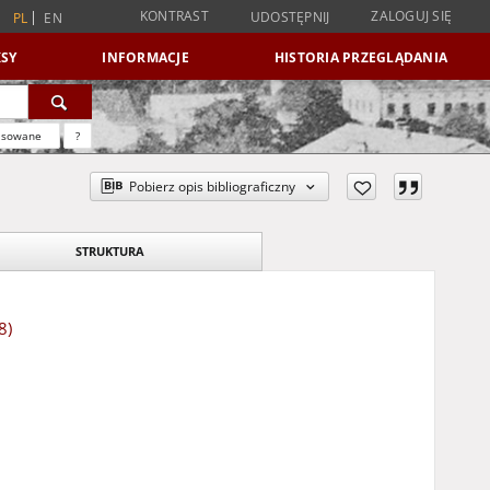
KONTRAST
ZALOGUJ SIĘ
UDOSTĘPNIJ
PL
EN
SY
INFORMACJE
HISTORIA PRZEGLĄDANIA
nsowane
?
Pobierz opis bibliograficzny
STRUKTURA
8)