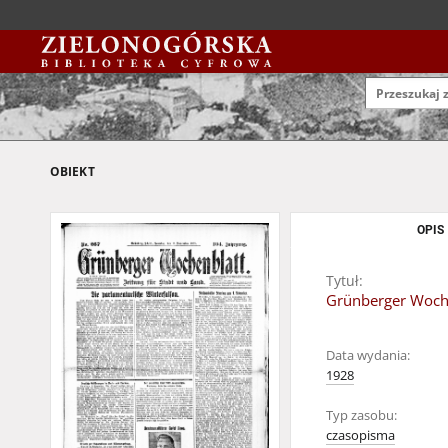
OBIEKT
OPIS
Tytuł:
Grünberger Woche
Data wydania:
1928
Typ zasobu:
czasopisma