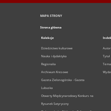
MAPA STRONY
Strona główna
Kolekcje
Inde
Dziedzictwo kulturowe
Autor
Nauka i dydaktyka
Tytuł
Regionalia
Temat
Archiwum Kresowe
Wyda
Gazeta Zielonogórska - Gazeta
Lubuska
Otwarty Międzynarodowy Konkurs na
Rysunek Satyryczny