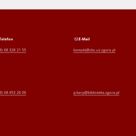
Telefon
E-Mail
8) 68 328 21 55
kontakt@zbc.uz.zgora.pl
8) 68 453 26 06
p.karp@biblioteka.zgora.pl