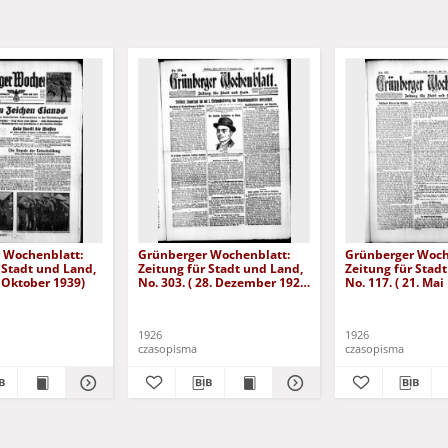
 Wochenblatt:
Grünberger Wochenblatt:
Grünberger Woch
 Stadt und Land,
Zeitung für Stadt und Land,
Zeitung für Stad
. Oktober 1939)
No. 303. ( 28. Dezember 1926
No. 117. ( 21. Mai
)
1926
1926
czasopisma
czasopisma