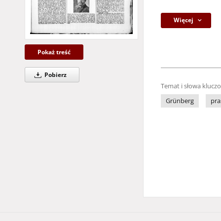
Więcej
Pokaż treść
Pobierz
Temat i słowa klucz
Grünberg
pra