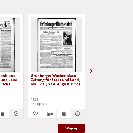
enblatt:
Grünberger Wochenblatt:
Grünberger Wochenbla
t und Land,
Zeitung für Stadt und Land,
Zeitung für Stadt und 
 1926 )
No. 179. ( 3./ 4. August 1935)
No. 180. ( 5. August 193
1935
1935
czasopisma
czasopisma
Więcej