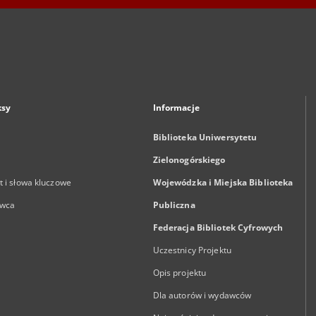
ksy
Informacje
Biblioteka Uniwersytetu
Zielonogórskiego
 i słowa kluczowe
Wojewódzka i Miejska Biblioteka
wca
Publiczna
Federacja Bibliotek Cyfrowych
Uczestnicy Projektu
Opis projektu
Dla autorów i wydawców