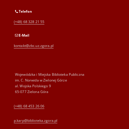
Telefon
(+48) 68 328 21 55
E-Mail
kontakt@zbc.uz.zgora.pl
Wojewódzka i Miejska Biblioteka Publiczna
im. C. Norwida w Zielonej Górze
al. Wojska Polskiego 9
65-077 Zielona Góra
(+48) 68 453 26 06
p.karp@biblioteka.zgora.pl