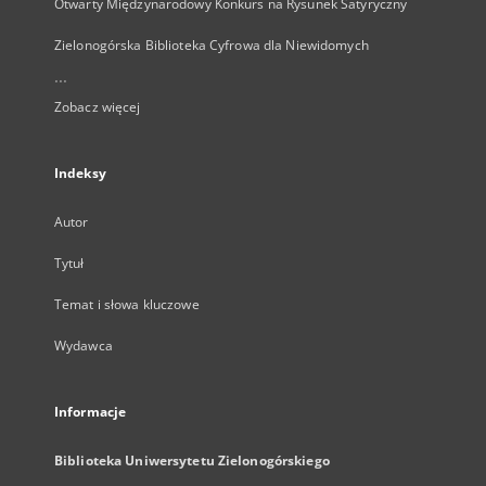
Otwarty Międzynarodowy Konkurs na Rysunek Satyryczny
Zielonogórska Biblioteka Cyfrowa dla Niewidomych
...
Zobacz więcej
Indeksy
Autor
Tytuł
Temat i słowa kluczowe
Wydawca
Informacje
Biblioteka Uniwersytetu Zielonogórskiego