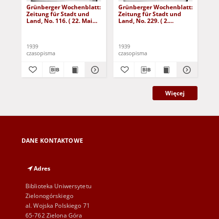
Grünberger Wochenblatt:
Grünberger Wochenblatt:
Gr
Zeitung für Stadt und
Zeitung für Stadt und
Zei
Land, No. 116. ( 22. Mai
Land, No. 229. ( 2.
Lan
1939)
Oktober 1939)
De
1939
1939
192
czasopisma
czasopisma
cza
Więcej
DANE KONTAKTOWE
Adres
Biblioteka Uniwersytetu
Zielonogórskiego
al. Wojska Polskiego 71
65-762 Zielona Góra