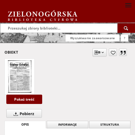
Wyszukiwanie zaawansowane
?
OBIEKT
Pokaż treść
Pobierz
OPIS
INFORMACJE
STRUKTURA