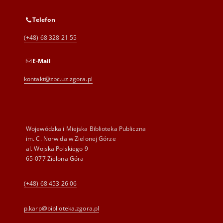
Telefon
(+48) 68 328 21 55
E-Mail
kontakt@zbc.uz.zgora.pl
Wojewódzka i Miejska Biblioteka Publiczna
im. C. Norwida w Zielonej Górze
al. Wojska Polskiego 9
65-077 Zielona Góra
(+48) 68 453 26 06
p.karp@biblioteka.zgora.pl