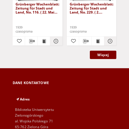
Grünberger Wochenblatt:
Grünberger Wochenblatt:
Gr
Zeitung für Stadt und
Zeitung für Stadt und
Zei
Land, No. 116. ( 22. Mai
Land, No. 229. ( 2.
Lan
1939)
Oktober 1939)
De
1939
1939
192
czasopisma
czasopisma
cza
Więcej
DANE KONTAKTOWE
Adres
Biblioteka Uniwersytetu
Zielonogórskiego
al. Wojska Polskiego 71
65-762 Zielona Góra