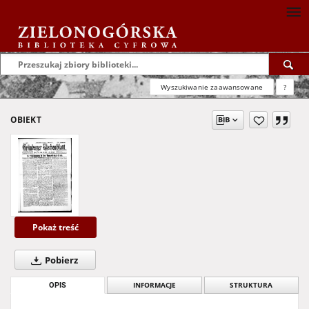
Wyszukiwanie zaawansowane
?
OBIEKT
Pokaż treść
Pobierz
OPIS
INFORMACJE
STRUKTURA