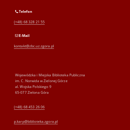
Telefon
(+48) 68 328 21 55
E-Mail
kontakt@zbc.uz.zgora.pl
Wojewódzka i Miejska Biblioteka Publiczna
im. C. Norwida w Zielonej Górze
al. Wojska Polskiego 9
65-077 Zielona Góra
(+48) 68 453 26 06
p.karp@biblioteka.zgora.pl