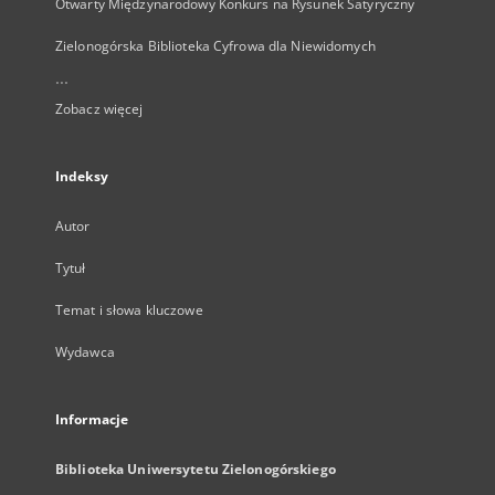
Otwarty Międzynarodowy Konkurs na Rysunek Satyryczny
Zielonogórska Biblioteka Cyfrowa dla Niewidomych
...
Zobacz więcej
Indeksy
Autor
Tytuł
Temat i słowa kluczowe
Wydawca
Informacje
Biblioteka Uniwersytetu Zielonogórskiego