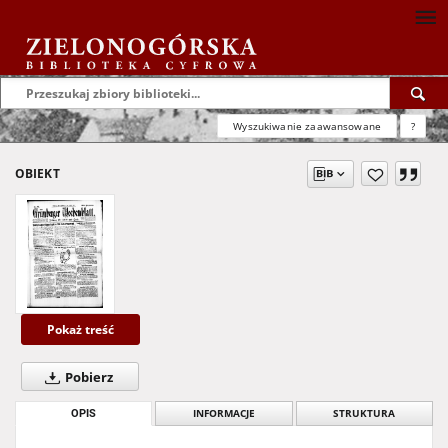
Wyszukiwanie zaawansowane
?
OBIEKT
Pokaż treść
Pobierz
OPIS
INFORMACJE
STRUKTURA