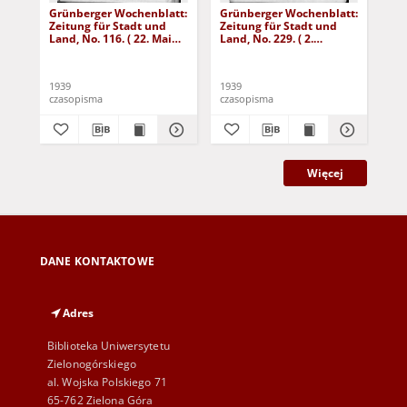
Grünberger Wochenblatt:
Grünberger Wochenblatt:
Gr
Zeitung für Stadt und
Zeitung für Stadt und
Zei
Land, No. 116. ( 22. Mai
Land, No. 229. ( 2.
Lan
1939)
Oktober 1939)
De
1939
1939
192
czasopisma
czasopisma
cza
Więcej
DANE KONTAKTOWE
Adres
Biblioteka Uniwersytetu
Zielonogórskiego
al. Wojska Polskiego 71
65-762 Zielona Góra