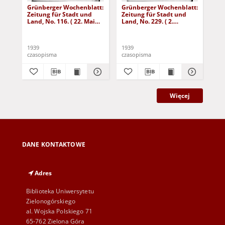
Grünberger Wochenblatt:
Grünberger Wochenblatt:
Gr
Zeitung für Stadt und
Zeitung für Stadt und
Zei
Land, No. 116. ( 22. Mai
Land, No. 229. ( 2.
Lan
1939)
Oktober 1939)
De
1939
1939
192
czasopisma
czasopisma
cza
Więcej
DANE KONTAKTOWE
Adres
Biblioteka Uniwersytetu
Zielonogórskiego
al. Wojska Polskiego 71
65-762 Zielona Góra