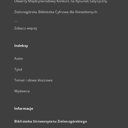
Otwarty Międzynarodowy Konkurs na Rysunek Satyryczny
Zielonogórska Biblioteka Cyfrowa dla Niewidomych
...
Zobacz więcej
Indeksy
Autor
Tytuł
Temat i słowa kluczowe
Wydawca
Informacje
Biblioteka Uniwersytetu Zielonogórskiego