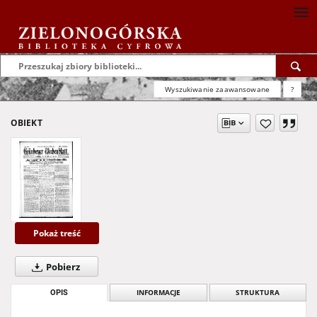
Wyszukiwanie zaawansowane
?
OBIEKT
Pokaż treść
Pobierz
OPIS
INFORMACJE
STRUKTURA