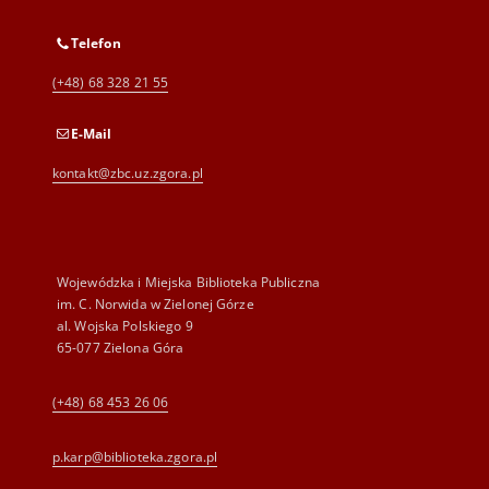
Telefon
(+48) 68 328 21 55
E-Mail
kontakt@zbc.uz.zgora.pl
Wojewódzka i Miejska Biblioteka Publiczna
im. C. Norwida w Zielonej Górze
al. Wojska Polskiego 9
65-077 Zielona Góra
(+48) 68 453 26 06
p.karp@biblioteka.zgora.pl