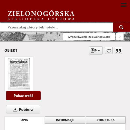
Wyszukiwanie zaawansowane
?
OBIEKT
Pokaż treść
Pobierz
OPIS
INFORMACJE
STRUKTURA