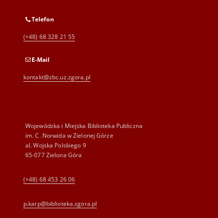
Telefon
(+48) 68 328 21 55
E-Mail
kontakt@zbc.uz.zgora.pl
Wojewódzka i Miejska Biblioteka Publiczna
im. C. Norwida w Zielonej Górze
al. Wojska Polskiego 9
65-077 Zielona Góra
(+48) 68 453 26 06
p.karp@biblioteka.zgora.pl