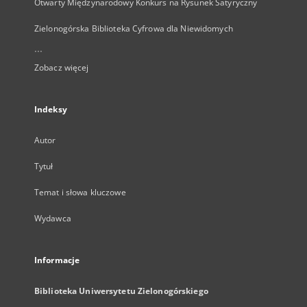
Otwarty Międzynarodowy Konkurs na Rysunek Satyryczny
Zielonogórska Biblioteka Cyfrowa dla Niewidomych
...
Zobacz więcej
Indeksy
Autor
Tytuł
Temat i słowa kluczowe
Wydawca
Informacje
Biblioteka Uniwersytetu Zielonogórskiego