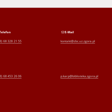
Telefon
E-Mail
8) 68 328 21 55
kontakt@zbc.uz.zgora.pl
8) 68 453 26 06
p.karp@biblioteka.zgora.pl