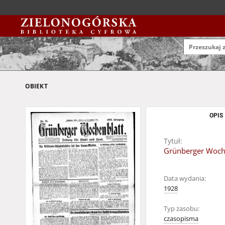
OBIEKT
OPIS
Tytuł:
Grünberger Wochen
Data wydania:
1928
Typ zasobu:
czasopisma