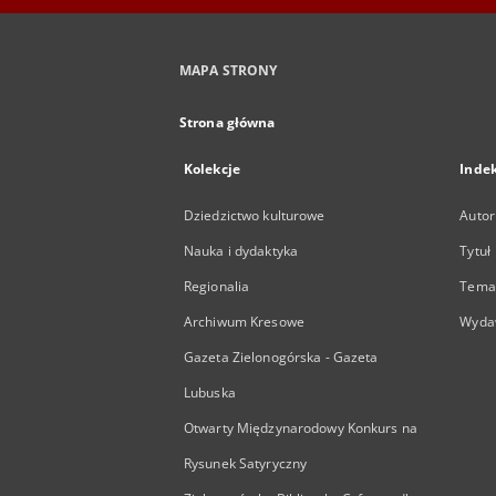
MAPA STRONY
Strona główna
Kolekcje
Inde
Dziedzictwo kulturowe
Autor
Nauka i dydaktyka
Tytuł
Regionalia
Temat
Archiwum Kresowe
Wyda
Gazeta Zielonogórska - Gazeta
Lubuska
Otwarty Międzynarodowy Konkurs na
Rysunek Satyryczny