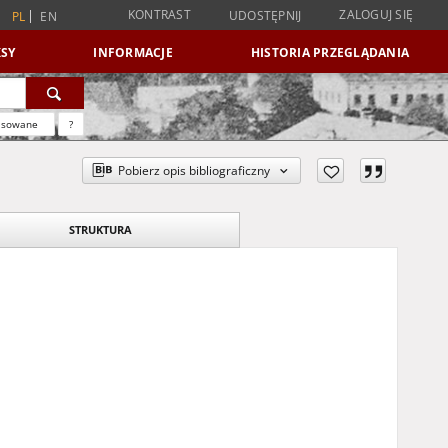
KONTRAST
ZALOGUJ SIĘ
UDOSTĘPNIJ
PL
EN
SY
INFORMACJE
HISTORIA PRZEGLĄDANIA
nsowane
?
Pobierz opis bibliograficzny
STRUKTURA