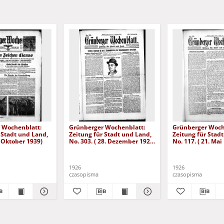
 Wochenblatt:
Grünberger Wochenblatt:
Grünberger Woch
 Stadt und Land,
Zeitung für Stadt und Land,
Zeitung für Stad
. Oktober 1939)
No. 303. ( 28. Dezember 1926
No. 117. ( 21. Mai
)
1926
1926
czasopisma
czasopisma