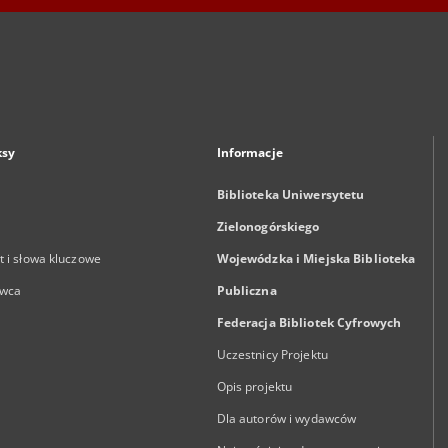
ksy
Informacje
Biblioteka Uniwersytetu
Zielonogórskiego
 i słowa kluczowe
Wojewódzka i Miejska Biblioteka
wca
Publiczna
Federacja Bibliotek Cyfrowych
Uczestnicy Projektu
Opis projektu
Dla autorów i wydawców