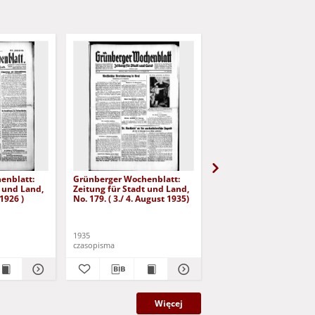
enblatt:
Grünberger Wochenblatt:
Grünberger Wochenbla
t und Land,
Zeitung für Stadt und Land,
Zeitung für Stadt und 
 1926 )
No. 179. ( 3./ 4. August 1935)
No. 180. ( 5. August 193
1935
1935
czasopisma
czasopisma
Więcej