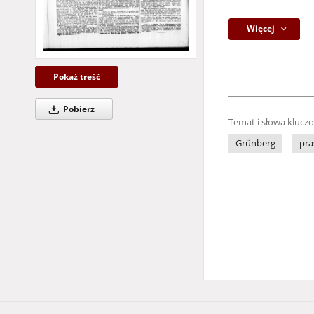
Więcej
Pokaż treść
Pobierz
Temat i słowa klucz
Grünberg
pra