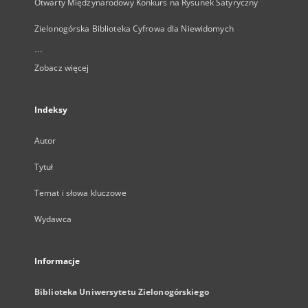
Otwarty Międzynarodowy Konkurs na Rysunek Satyryczny
Zielonogórska Biblioteka Cyfrowa dla Niewidomych
...
Zobacz więcej
Indeksy
Autor
Tytuł
Temat i słowa kluczowe
Wydawca
Informacje
Biblioteka Uniwersytetu Zielonogórskiego