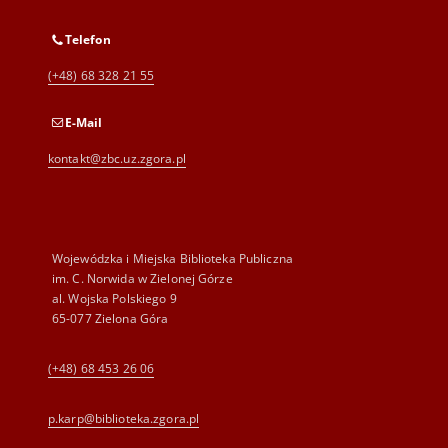
Telefon
(+48) 68 328 21 55
E-Mail
kontakt@zbc.uz.zgora.pl
Wojewódzka i Miejska Biblioteka Publiczna
im. C. Norwida w Zielonej Górze
al. Wojska Polskiego 9
65-077 Zielona Góra
(+48) 68 453 26 06
p.karp@biblioteka.zgora.pl