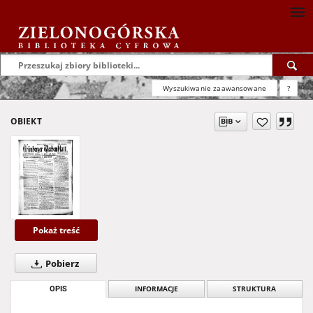
Wyszukiwanie zaawansowane
?
OBIEKT
Pokaż treść
Pobierz
OPIS
INFORMACJE
STRUKTURA