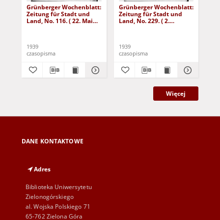
Grünberger Wochenblatt:
Grünberger Wochenblatt:
Gr
Zeitung für Stadt und
Zeitung für Stadt und
Zei
Land, No. 116. ( 22. Mai
Land, No. 229. ( 2.
Lan
1939)
Oktober 1939)
De
1939
1939
192
czasopisma
czasopisma
cza
Więcej
DANE KONTAKTOWE
Adres
Biblioteka Uniwersytetu
Zielonogórskiego
al. Wojska Polskiego 71
65-762 Zielona Góra