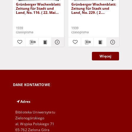
Grünberger Wochenblatt:
Grünberger Wochenblatt:
Gr
Zeitung für Stadt und
Zeitung für Stadt und
Zei
Land, No. 116. ( 22. Mai
Land, No. 229. ( 2.
Lan
1939)
Oktober 1939)
De
1939
1939
192
czasopisma
czasopisma
cza
Więcej
DANE KONTAKTOWE
Adres
Biblioteka Uniwersytetu
Zielonogórskiego
al. Wojska Polskiego 71
65-762 Zielona Góra