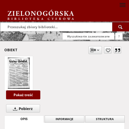
Wyszukiwanie zaawansowane
?
OBIEKT
Pokaż treść
Pobierz
OPIS
INFORMACJE
STRUKTURA