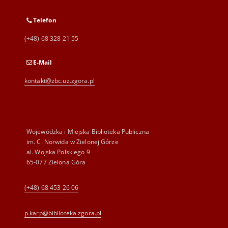
Telefon
(+48) 68 328 21 55
E-Mail
kontakt@zbc.uz.zgora.pl
Wojewódzka i Miejska Biblioteka Publiczna
im. C. Norwida w Zielonej Górze
al. Wojska Polskiego 9
65-077 Zielona Góra
(+48) 68 453 26 06
p.karp@biblioteka.zgora.pl