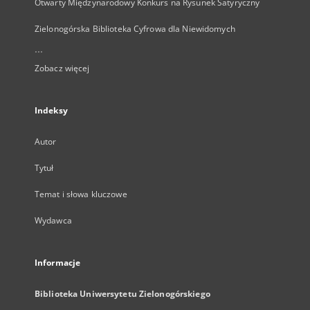
Otwarty Międzynarodowy Konkurs na Rysunek Satyryczny
Zielonogórska Biblioteka Cyfrowa dla Niewidomych
...
Zobacz więcej
Indeksy
Autor
Tytuł
Temat i słowa kluczowe
Wydawca
Informacje
Biblioteka Uniwersytetu Zielonogórskiego