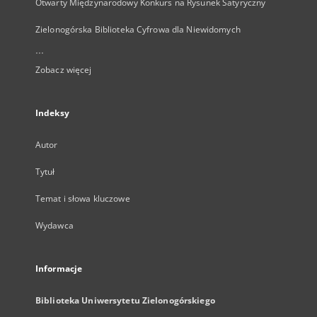
Otwarty Międzynarodowy Konkurs na Rysunek Satyryczny
Zielonogórska Biblioteka Cyfrowa dla Niewidomych
...
Zobacz więcej
Indeksy
Autor
Tytuł
Temat i słowa kluczowe
Wydawca
Informacje
Biblioteka Uniwersytetu Zielonogórskiego