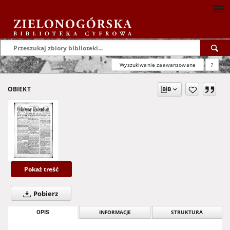
Wyszukiwanie zaawansowane
?
OBIEKT
Pokaż treść
Pobierz
OPIS
INFORMACJE
STRUKTURA