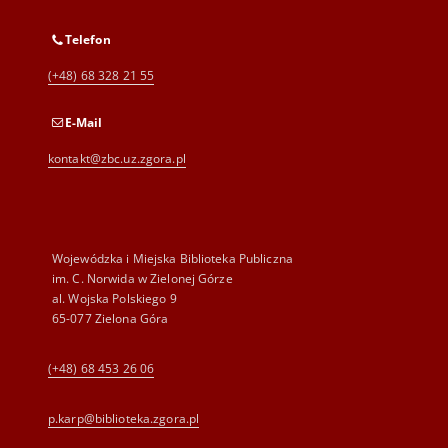
Telefon
(+48) 68 328 21 55
E-Mail
kontakt@zbc.uz.zgora.pl
Wojewódzka i Miejska Biblioteka Publiczna
im. C. Norwida w Zielonej Górze
al. Wojska Polskiego 9
65-077 Zielona Góra
(+48) 68 453 26 06
p.karp@biblioteka.zgora.pl