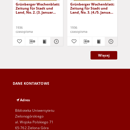
Grünberger Wochenblatt:
Grünberger Wochenblatt:
Gr
Zeitung für Stadt und
Zeitung für Stadt und
Zei
Land, No. 2. (3. Januar
Land, No. 3. (4./5. Januar
Lan
1936)
1936)
19
1936
1936
193
czasopisma
czasopisma
cza
Więcej
DANE KONTAKTOWE
Adres
Biblioteka Uniwersytetu
Zielonogórskiego
al. Wojska Polskiego 71
65-762 Zielona Góra