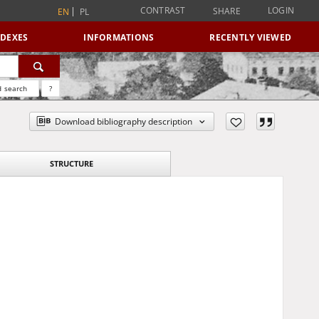
CONTRAST
LOGIN
SHARE
EN
PL
NDEXES
INFORMATIONS
RECENTLY VIEWED
 search
?
Download bibliography description
STRUCTURE