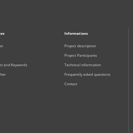
xes
Informations
or
Project description
Project Participants
ct and Keywords
Technical information
sher
Frequently asked questions
Contact