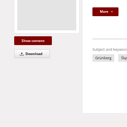
More
Show content
Subject and keyword
Download
Grünberg
Ślą