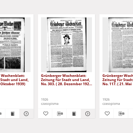
 Wochenblatt:
Grünberger Wochenblatt:
Grünberger Woch
 Stadt und Land,
Zeitung für Stadt und Land,
Zeitung für Stad
. Oktober 1939)
No. 303. ( 28. Dezember 1926
No. 117. ( 21. Mai
)
1926
1926
czasopisma
czasopisma