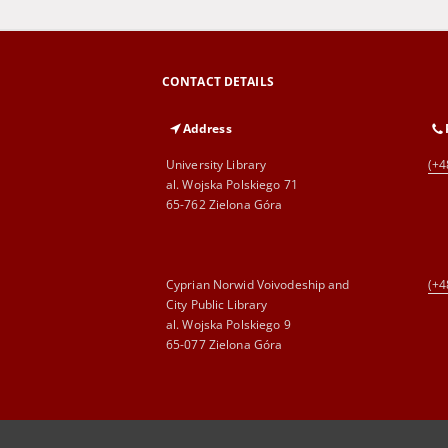
CONTACT DETAILS
Address
University Library
(+4
al. Wojska Polskiego 71
65-762 Zielona Góra
Cyprian Norwid Voivodeship and
(+4
City Public Library
al. Wojska Polskiego 9
65-077 Zielona Góra