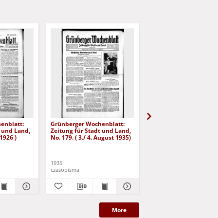
enblatt:
Grünberger Wochenblatt:
Grünberger Wochenbla
t und Land,
Zeitung für Stadt und Land,
Zeitung für Stadt und 
 1926 )
No. 179. ( 3./ 4. August 1935)
No. 180. ( 5. August 193
1935
1935
czasopisma
czasopisma
More