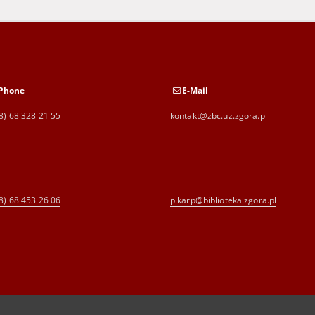
Phone
E-Mail
8) 68 328 21 55
kontakt@zbc.uz.zgora.pl
8) 68 453 26 06
p.karp@biblioteka.zgora.pl