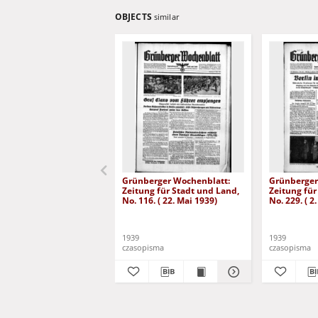
OBJECTS
similar
Grünberger Wochenblatt:
Grünberger
Zeitung für Stadt und Land,
Zeitung für
No. 116. ( 22. Mai 1939)
No. 229. ( 2
1939
1939
czasopisma
czasopisma