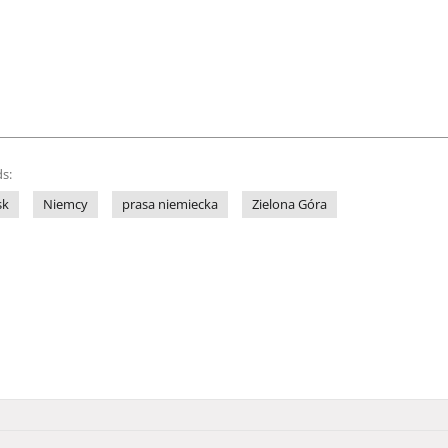
s:
sk
Niemcy
prasa niemiecka
Zielona Góra