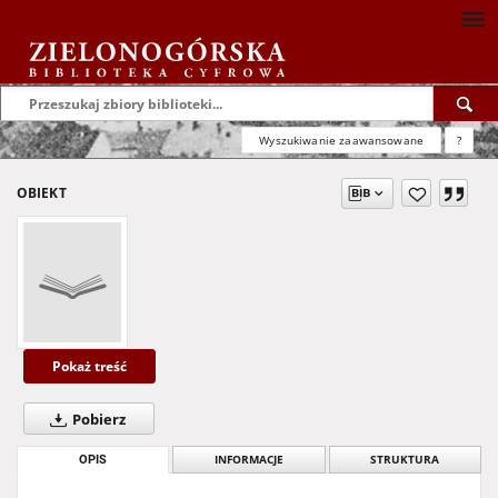
Wyszukiwanie zaawansowane
?
OBIEKT
Pokaż treść
Pobierz
OPIS
INFORMACJE
STRUKTURA