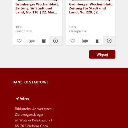
Grünberger Wochenblatt:
Grünberger Wochenblatt:
Gr
Zeitung für Stadt und
Zeitung für Stadt und
Zei
Land, No. 116. ( 22. Mai
Land, No. 229. ( 2.
Lan
1939)
Oktober 1939)
De
1939
1939
192
czasopisma
czasopisma
cza
Więcej
DANE KONTAKTOWE
Adres
Biblioteka Uniwersytetu
Zielonogórskiego
al. Wojska Polskiego 71
65-762 Zielona Góra