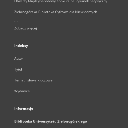
Otwarty Międzynarodowy Konkurs na Rysunek Satyryczny
Zielonogórska Biblioteka Cyfrowa dla Niewidomych
...
Zobacz więcej
Indeksy
Autor
Tytuł
Temat i słowa kluczowe
Wydawca
Informacje
Biblioteka Uniwersytetu Zielonogórskiego