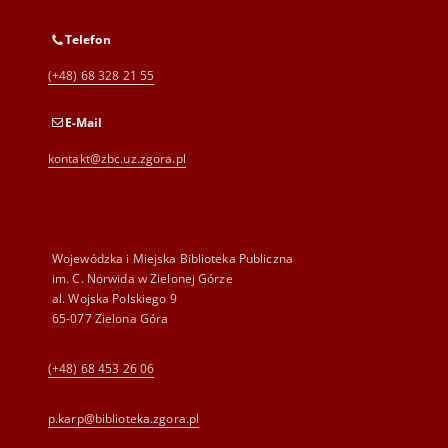
Telefon
(+48) 68 328 21 55
E-Mail
kontakt@zbc.uz.zgora.pl
Wojewódzka i Miejska Biblioteka Publiczna
im. C. Norwida w Zielonej Górze
al. Wojska Polskiego 9
65-077 Zielona Góra
(+48) 68 453 26 06
p.karp@biblioteka.zgora.pl