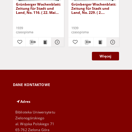
Grünberger Wochenblatt:
Grünberger Wochenblatt:
Gr
Zeitung für Stadt und
Zeitung für Stadt und
Zei
Land, No. 116. ( 22. Mai
Land, No. 229. ( 2.
Lan
1939)
Oktober 1939)
De
1939
1939
192
czasopisma
czasopisma
cza
Więcej
DANE KONTAKTOWE
Adres
Biblioteka Uniwersytetu
Zielonogórskiego
al. Wojska Polskiego 71
65-762 Zielona Góra