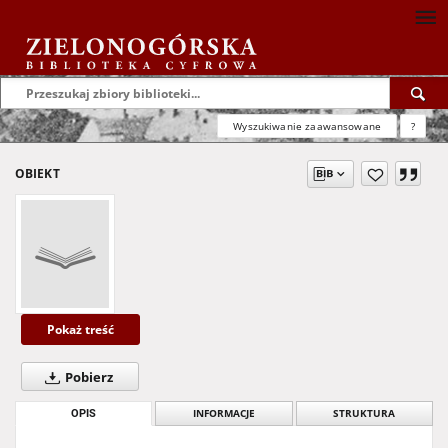
Wyszukiwanie zaawansowane
?
OBIEKT
Pokaż treść
Pobierz
OPIS
INFORMACJE
STRUKTURA