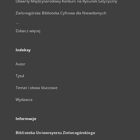
Otwarty Międzynarodowy Konkurs na Rysunek Satyryczny
Zielonogórska Biblioteka Cyfrowa dla Niewidomych
...
Zobacz więcej
Indeksy
Autor
Tytuł
Temat i słowa kluczowe
Wydawca
Informacje
Biblioteka Uniwersytetu Zielonogórskiego