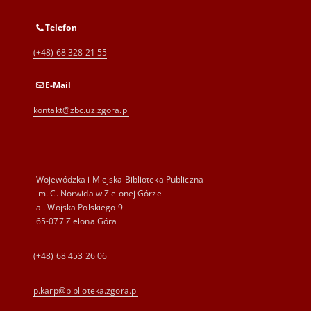
Telefon
(+48) 68 328 21 55
E-Mail
kontakt@zbc.uz.zgora.pl
Wojewódzka i Miejska Biblioteka Publiczna
im. C. Norwida w Zielonej Górze
al. Wojska Polskiego 9
65-077 Zielona Góra
(+48) 68 453 26 06
p.karp@biblioteka.zgora.pl